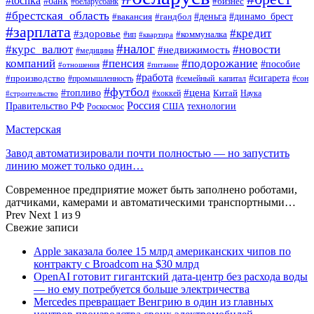
#tochka
#банк
#бизнес
#беларусбанк
#брестская_область
#деньга
#динамо_брест
#вакансия
#гандбол
#зарплата
#кредит
#здоровье
#коммуналка
#ип
#квартира
#налог
#курс_валют
#новости
#недвижимость
#медицина
компаний
#пенсия
#подорожание
#пособие
#отношения
#питание
#работа
#производство
#сигарета
#промышленность
#семейный_капитал
#сон
#футбол
#цена
#топливо
Китай
Наука
#строительство
#хоккей
Россия
Правительство РФ
США
технологии
Роскосмос
Мастерская
Завод автоматизировали почти полностью — но запустить
линию может только один…
Современное предприятие может быть заполнено роботами,
датчиками, камерами и автоматическими транспортными…
Prev
Next
1 из 9
Свежие записи
Apple заказала более 15 млрд американских чипов по
контракту с Broadcom на $30 млрд
OpenAI готовит гигантский дата-центр без расхода воды
— но ему потребуется больше электричества
Mercedes превращает Венгрию в один из главных