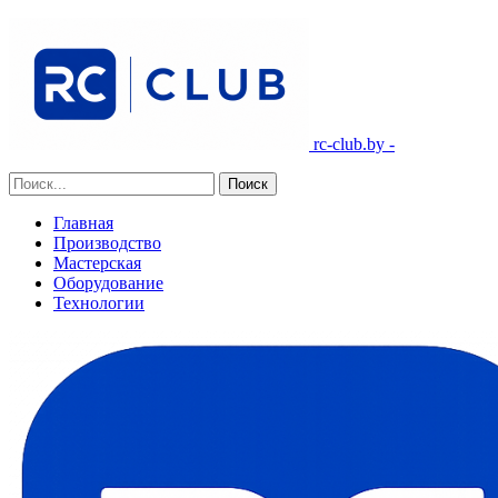
rc-club.by -
Главная
Производство
Мастерская
Оборудование
Технологии