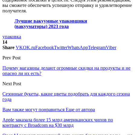
вы сможете обеспечить успешную отправку и удовлетворение
получателя.
Лучшие вакуумные упаковщики
(вакууматоры) 2023 года
упаковка
14
Share
VK
OK.ru
Facebook
Twitter
WhatsApp
Telegram
Viber
Prev Post
Почему магазины делают огромные скидки на продукты и не
опасно ли их есть?
Next Post
Сезонные букеты, какие цветы подобрать для каждого сезона
года
Вам также могут понравиться
Еще от автора
Apple заказала более 15 млрд американских чипов по
контракту с Broadcom на $30 млрд