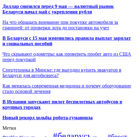
Доллар снизился перед 9 мая — валютный рынок
Беларуси начал май с укрепления рубля
На что обращать внимание при покупке автомобиля за
границей: от проверки лота до постановки на учет
В Беларуси с 15 мая изменились правила выплат зарплат
и социальных пособий
Что скрывают одометры: как проверить пробег авто из США
перед покупкой
Спецтехника в Минске: где выгодно купить эвакуатор в
Беларуси для автобизнеса?
Как менялась современная медицина и почему оборудование
стало основой лечения
В Испании запускают пилот беспилотных автобусов в
крупных городах
Новый рекорд ходьбы робота-гуманоида
Метки
#беларусь
#брест