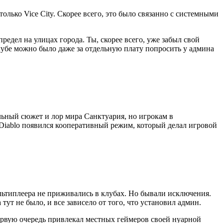
лько Vice City. Скорее всего, это было связанно с системными
едел на улицах города. Ты, скорее всего, уже забыл свой
убе можно было даже за отдельную плату попросить у админа
ельный сюжет и лор мира Санктуария, но игрокам в
Diablo появился кооперативный режим, который делал игровой
ьтиплеера не приживались в клубах. Но бывали исключения.
ут не было, и все зависело от того, что установил админ.
ервую очередь привлекал местных геймеров своей нуарной