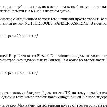
 разницей в два года, но в основном везде была установлена то
тивной памяти и 3.6 GB на жестком диске.
миссию с игрушечным вертолетом, начинали просто творить беспр
оей памяти вечно: NUTTERTOOLS, PANZER, ASPIRINE. В моем кл
щей. Разработчики из Blizzard Entertainment продумали увлекат
монстров, чем вдумчивый геймплей. Тем более во второй части 
 счастливых обладателей домашнего ПК, поэтому игры без мул
одном и тоже компе пройти какой-нибудь экшен. Явного лидера т
льзовался Max Payne. Качественный шутер от третьего лица в п