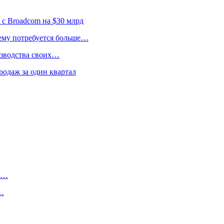
 с Broadcom на $30 млрд
 ему потребуется больше…
изводства своих…
родаж за один квартал
ту…
о…