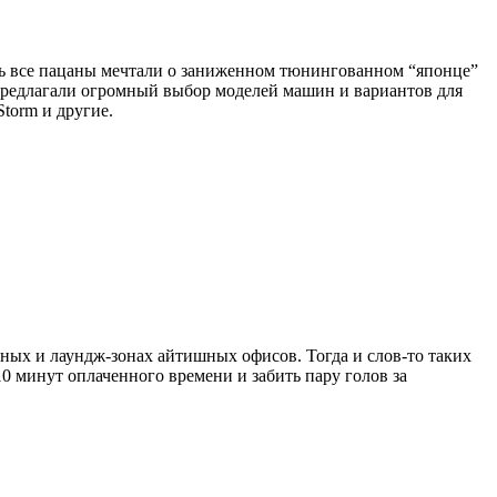
ерь все пацаны мечтали о заниженном тюнингованном “японце”
d предлагали огромный выбор моделей машин и вариантов для
torm и другие.
нных и лаундж-зонах айтишных офисов. Тогда и слов-то таких
0 минут оплаченного времени и забить пару голов за