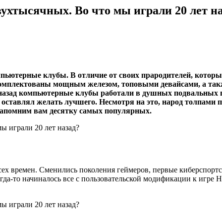
хтысячных. Во что мы играли 20 лет н
ьютерные клубы. В отличие от своих прародителей, которые 
комплектованы мощным железом, топовыми девайсами, а так
ет назад компьютерные клубы работали в душных подвальных
оставлял желать лучшего. Несмотря на это, народ толпами п
 напомним вам десятку самых популярных.
ех времен. Сменились поколения геймеров, первые киберспортс
гда-то начиналось все с пользовательской модификации к игре Ha