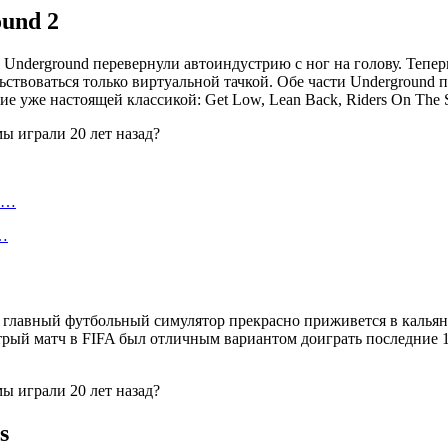
ound 2
: Underground перевернули автоиндустрию с ног на голову. Теп
льствоваться только виртуальной тачкой. Обе части Undergroun
 уже настоящей классикой: Get Low, Lean Back, Riders On The S
ту…
о…
ет главный футбольный симулятор прекрасно приживется в калья
трый матч в FIFA был отличным вариантом доиграть последние 1
s