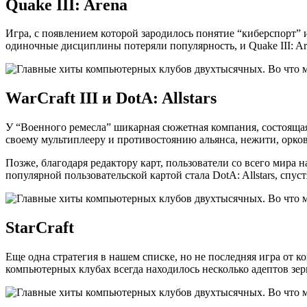
Quake III: Arena
Игра, с появлением которой зародилось понятие “киберспорт”
одиночные дисциплины потеряли популярность, и Quake III: Ar
WarCraft III и DotA: Allstars
У “Военного ремесла” шикарная сюжетная компания, состоящая 
своему мультиплееру и противостоянию альянса, нежити, орко
Позже, благодаря редактору карт, пользователи со всего мира
популярной пользовательской картой стала DotA: Allstars, спус
StarCraft
Еще одна стратегия в нашем списке, но не последняя игра от комп
компьютерных клубах всегда находилось несколько адептов зе