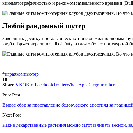
кинематографичностью и режимом замедленного времени (Bullet
Любой рандомный шутер
Завершить десятку ностальгических тайтлов можно любым шуте
клуба. Где-то играли в Call of Duty, а где-то более популярной 
#игра
#компьютер
18
Share
VK
OK.ru
Facebook
Twitter
WhatsApp
Telegram
Viber
Prev Post
Вырос сбор за проставление белорусского апостиля за границе
Next Post
Какие лекарственные растения можно заготавливать весной, за