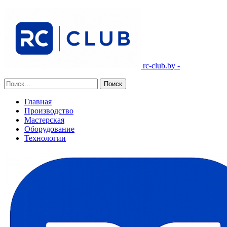
rc-club.by -
Главная
Производство
Мастерская
Оборудование
Технологии