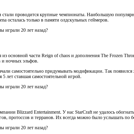
 и стали проводится крупные чемпионаты. Наибольшую популярно
ena осталась только в памяти олдскульных геймеров.
из основной части Reign of chaos и дополнения The Frozen Thr
в и ночных эльфов.
 начали самостоятельно придумывать модификации. Так появился
тя 5 лет ставшая самостоятельной игрой.
ании Blizzard Entertainment. У нас StarCraft не удалось обогнать
ргов, протоссов и терранов. Их всегда можно было услышать п