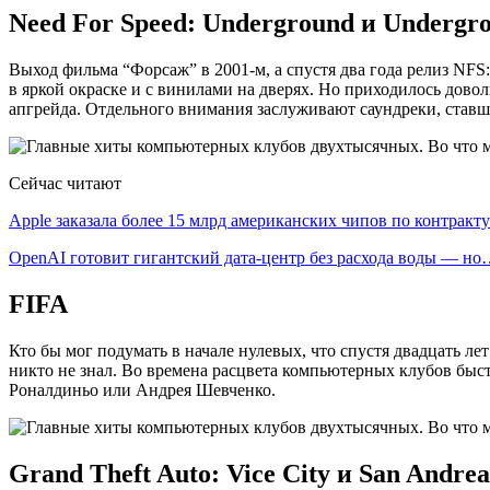
Need For Speed: Underground и Undergr
Выход фильма “Форсаж” в 2001-м, а спустя два года релиз NFS
в яркой окраске и с винилами на дверях. Но приходилось дово
апгрейда. Отдельного внимания заслуживают саундреки, ставшие
Сейчас читают
Apple заказала более 15 млрд американских чипов по контрак
OpenAI готовит гигантский дата-центр без расхода воды — н
FIFA
Кто бы мог подумать в начале нулевых, что спустя двадцать л
никто не знал. Во времена расцвета компьютерных клубов быс
Роналдиньо или Андрея Шевченко.
Grand Theft Auto: Vice City и San Andrea