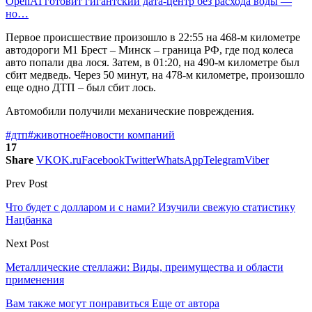
OpenAI готовит гигантский дата-центр без расхода воды —
но…
Первое происшествие произошло в 22:55 на 468-м километре
автодороги М1 Брест – Минск – граница РФ, где под колеса
авто попали два лося. Затем, в 01:20, на 490-м километре был
сбит медведь. Через 50 минут, на 478-м километре, произошло
еще одно ДТП – был сбит лось.
Автомобили получили механические повреждения.
#дтп
#животное
#новости компаний
17
Share
VK
OK.ru
Facebook
Twitter
WhatsApp
Telegram
Viber
Prev Post
Что будет с долларом и с нами? Изучили свежую статистику
Нацбанка
Next Post
Металлические стеллажи: Виды, преимущества и области
применения
Вам также могут понравиться
Еще от автора