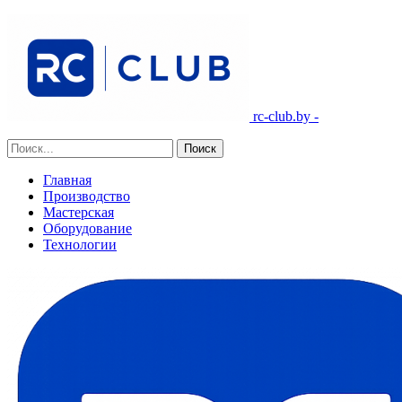
rc-club.by -
Главная
Производство
Мастерская
Оборудование
Технологии