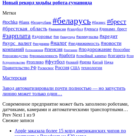
Новый рекорд ходьбы робота-гуманоида
Метки
#беларусь
#брест
#tochka
#банк
#бизнес
#беларусбанк
#брестская_область
#деньга
#динамо_брест
#вакансия
#гандбол
#зарплата
#кредит
#здоровье
#коммуналка
#ип
#квартира
#налог
#курс_валют
#новости
#недвижимость
#медицина
компаний
#пенсия
#подорожание
#пособие
#отношения
#питание
#работа
#производство
#сигарета
#промышленность
#семейный_капитал
#сон
#футбол
#цена
#топливо
Китай
Наука
#строительство
#хоккей
Россия
Правительство РФ
США
технологии
Роскосмос
Мастерская
Завод автоматизировали почти полностью — но запустить
линию может только один…
Современное предприятие может быть заполнено роботами,
датчиками, камерами и автоматическими транспортными…
Prev
Next
1 из 9
Свежие записи
Apple заказала более 15 млрд американских чипов по