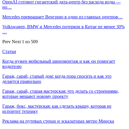
OpenAI готовит гигантский дата-центр без расхода воды —
но…
Mercedes превращает Венгрию в один из главных центров…
Volkswagen, BMW и Mercedes потеряли в Китае не менее 30%
…
Prev
Next
1 из 509
Статьи
Когда нужен мобильный шиномонтаж и как он помогает
водителю
Гараж, сарай, старый дом: когда пора сносить и как это
делается правильно
Гараж, сарай, старая мастерская: что делать со строениями,
которые мешают новому проекту
Гараж, бокс, мастерская: как сделать крышу, которая не
испортит технику
Реклама на путевых стенах и эскалаторах метро Минска