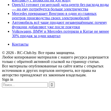
контракту с Broadcom на $30 млрд
OpenAI готовит гигантский дата-центр без расхода воды
— но ему потребуется больше электричества
Mercedes превращает Венгрию в один из главных
центров производства своих электромобилей
Автомобиль всё чаще продают незавершённым: почему
функции добавляют уже после покупки
Volkswagen, BMW и Mercedes потеряли в Китае не менее
30% продаж за один квартал
Контакты
© 2026 - RC-Club.by. Все права защищены.
Любое копирование материалов с нашего ресурса разрешается
только с обратной активной ссылкой на страницу статьи.
Все материалы опубликованные на сайте взяты с открытых
источников и других порталов интернета, все права на
авторство принадлежат их законным владельцам.
Sign in