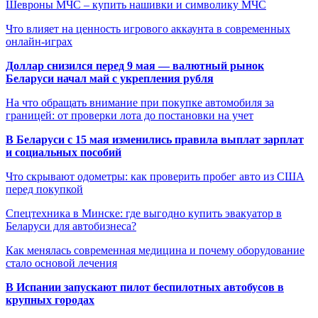
Шевроны МЧС – купить нашивки и символику МЧС
Что влияет на ценность игрового аккаунта в современных
онлайн-играх
Доллар снизился перед 9 мая — валютный рынок
Беларуси начал май с укрепления рубля
На что обращать внимание при покупке автомобиля за
границей: от проверки лота до постановки на учет
В Беларуси с 15 мая изменились правила выплат зарплат
и социальных пособий
Что скрывают одометры: как проверить пробег авто из США
перед покупкой
Спецтехника в Минске: где выгодно купить эвакуатор в
Беларуси для автобизнеса?
Как менялась современная медицина и почему оборудование
стало основой лечения
В Испании запускают пилот беспилотных автобусов в
крупных городах