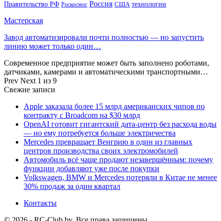
Россия
Правительство РФ
США
технологии
Роскосмос
Мастерская
Завод автоматизировали почти полностью — но запустить
линию может только один…
Современное предприятие может быть заполнено роботами,
датчиками, камерами и автоматическими транспортными…
Prev
Next
1 из 9
Свежие записи
Apple заказала более 15 млрд американских чипов по
контракту с Broadcom на $30 млрд
OpenAI готовит гигантский дата-центр без расхода воды
— но ему потребуется больше электричества
Mercedes превращает Венгрию в один из главных
центров производства своих электромобилей
Автомобиль всё чаще продают незавершённым: почему
функции добавляют уже после покупки
Volkswagen, BMW и Mercedes потеряли в Китае не менее
30% продаж за один квартал
Контакты
© 2026 - RC-Club.by. Все права защищены.