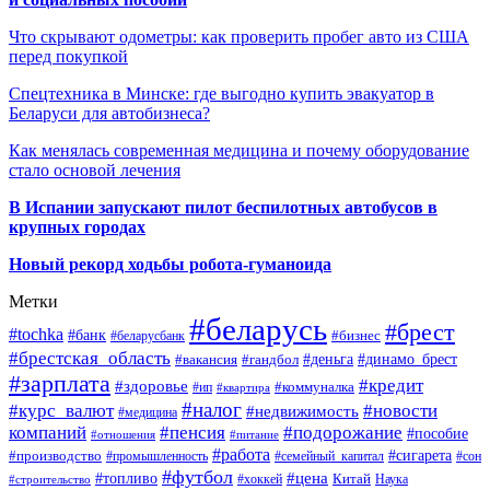
Что скрывают одометры: как проверить пробег авто из США
перед покупкой
Спецтехника в Минске: где выгодно купить эвакуатор в
Беларуси для автобизнеса?
Как менялась современная медицина и почему оборудование
стало основой лечения
В Испании запускают пилот беспилотных автобусов в
крупных городах
Новый рекорд ходьбы робота-гуманоида
Метки
#беларусь
#брест
#tochka
#банк
#бизнес
#беларусбанк
#брестская_область
#деньга
#динамо_брест
#вакансия
#гандбол
#зарплата
#кредит
#здоровье
#коммуналка
#ип
#квартира
#налог
#курс_валют
#новости
#недвижимость
#медицина
компаний
#пенсия
#подорожание
#пособие
#отношения
#питание
#работа
#производство
#сигарета
#промышленность
#семейный_капитал
#сон
#футбол
#цена
#топливо
Китай
Наука
#строительство
#хоккей