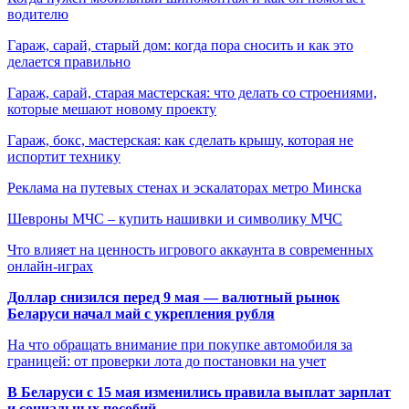
водителю
Гараж, сарай, старый дом: когда пора сносить и как это
делается правильно
Гараж, сарай, старая мастерская: что делать со строениями,
которые мешают новому проекту
Гараж, бокс, мастерская: как сделать крышу, которая не
испортит технику
Реклама на путевых стенах и эскалаторах метро Минска
Шевроны МЧС – купить нашивки и символику МЧС
Что влияет на ценность игрового аккаунта в современных
онлайн-играх
Доллар снизился перед 9 мая — валютный рынок
Беларуси начал май с укрепления рубля
На что обращать внимание при покупке автомобиля за
границей: от проверки лота до постановки на учет
В Беларуси с 15 мая изменились правила выплат зарплат
и социальных пособий