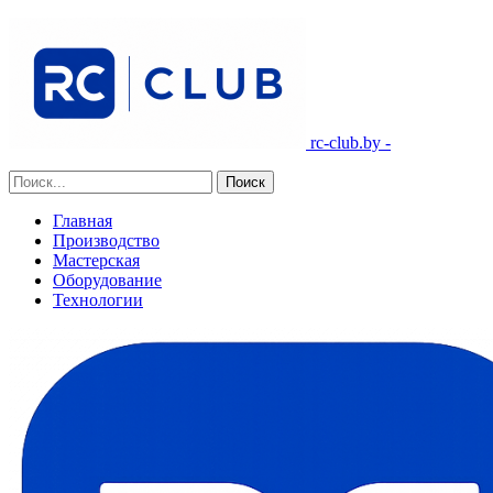
rc-club.by -
Главная
Производство
Мастерская
Оборудование
Технологии