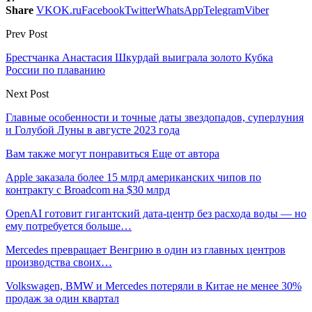
Share
VK
OK.ru
Facebook
Twitter
WhatsApp
Telegram
Viber
Prev Post
Брестчанка Анастасия Шкурдай выиграла золото Кубка
России по плаванию
Next Post
Главные особенности и точные даты звездопадов, суперлуния
и Голубой Луны в августе 2023 года
Вам также могут понравиться
Еще от автора
Apple заказала более 15 млрд американских чипов по
контракту с Broadcom на $30 млрд
OpenAI готовит гигантский дата-центр без расхода воды — но
ему потребуется больше…
Mercedes превращает Венгрию в один из главных центров
производства своих…
Volkswagen, BMW и Mercedes потеряли в Китае не менее 30%
продаж за один квартал