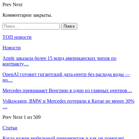
Prev
Next
Комментарии закрыты.
ТОП новости
Новости
Apple заказала более 15 млрд американских чипов по
контракту…
OpenAI готовит гигантский дата-центр без расхода воды —
но…
Mercedes превращает Венгрию в один из главных центров…
Volkswagen, BMW и Mercedes потеряли в Китае не менее 30%
…
Prev
Next
1 из 509
Статьи
Когда нужен мобильный шиномонтаж и как он помогает