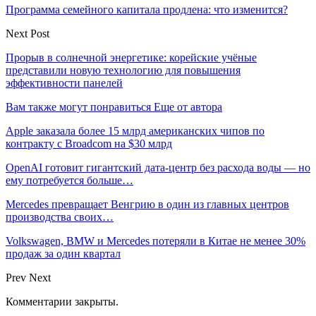
Программа семейного капитала продлена: что изменится?
Next Post
Прорыв в солнечной энергетике: корейские учёные
представили новую технологию для повышения
эффективности панелей
Вам также могут понравиться
Еще от автора
Apple заказала более 15 млрд американских чипов по
контракту с Broadcom на $30 млрд
OpenAI готовит гигантский дата-центр без расхода воды — но
ему потребуется больше…
Mercedes превращает Венгрию в один из главных центров
производства своих…
Volkswagen, BMW и Mercedes потеряли в Китае не менее 30%
продаж за один квартал
Prev
Next
Комментарии закрыты.