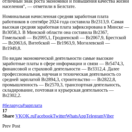
отличный знак роста экономики и повышения качества жизни
населения", — отметили в Белстате.
Номинальная начисленная средняя заработная плата
работников в сентябре 2024 года составила Br2313,9. Самая
высокая средняя заработная плата зафиксирована в Минске —
Br3058,3. В Минской области она составила Br2367,
Гомельской — Br2095,1, Гродненской — Br2067,9, Брестской
— Br2063,6, Витебской — Br1963,9, Могилевской —
Br1949,8.
По видам экономической деятельности самые высокие
заработные платы в сфере информации и связи — Br5474,3,
финансовой и страховой деятельности — Br3312,4. Далее
профессиональная, научная и техническая деятельность со
средней зарплатой Br2894,3, строительство — Br2822,8,
промышленность — Br2570,3, транспортная деятельность,
складирование, почтовая и курьерская деятельность —
Br2302,2.
#беларусь
#зарплата
17
Share
VK
OK.ru
Facebook
Twitter
WhatsApp
Telegram
Viber
Prev Post