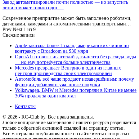
Завод автоматизировали почти полностью — но запустить
линию может только один…
Современное предприятие может быть заполнено роботами,
датчиками, камерами и автоматическими транспортными…
Prev
Next
1 из 9
Свежие записи
Apple заказала более 15 млрд американских чипов по
контракту с Broadcom на $30 млрд
OpenAI готовит гигантский дата-центр без расхода воды
— но ему потребуется больше электричества
Mercedes превращает Венгрию в один из главных
центров производства своих электромобилей
Автомобиль всё чаще продают незавершённым: почему
функции добавляют уже после покупки
Volkswagen, BMW и Mercedes потеряли в Китае не менее
30% продаж за один квартал
Контакты
© 2026 - RC-Club.by. Все права защищены.
Любое копирование материалов с нашего ресурса разрешается
только с обратной активной ссылкой на страницу статьи.
Все материалы опубликованные на сайте взяты с открытых