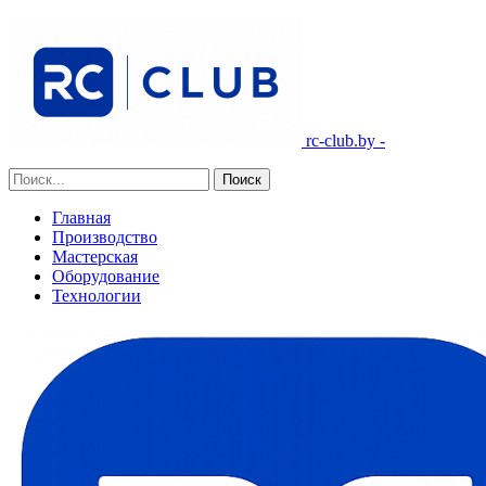
rc-club.by -
Главная
Производство
Мастерская
Оборудование
Технологии