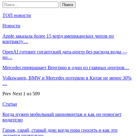
ТОП новости
Новости
Apple заказала более 15 млрд американских чипов по
контракту…
OpenAI готовит гигантский дата-центр без расхода воды —
но…
Mercedes превращает Венгрию в один из главных центров…
Volkswagen, BMW и Mercedes потеряли в Китае не менее 30%
…
Prev
Next
1 из 509
Статьи
Когда нужен мобильный шиномонтаж и как он помогает
водителю
Гараж, сарай, старый дом: когда пора сносить и как это
делается правильно