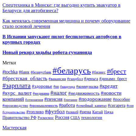
Спецтехника в Минске: где выгодно купить эвакуатор в
Беларуси для автобизнеса?
Как менялась современная медицина и почему оборудование
стало основой лечения
В Испании запускают пилот беспилотных автобусов в
крупных городах
Новый рекорд ходьбы робота-гуманоида
Метки
#беларусь
#брест
#tochka
#банк
#бизнес
#беларусбанк
#брестская_область
#деньга
#динамо_брест
#вакансия
#гандбол
#зарплата
#кредит
#здоровье
#коммуналка
#ип
#квартира
#налог
#курс_валют
#новости
#недвижимость
#медицина
компаний
#пенсия
#подорожание
#пособие
#отношения
#питание
#работа
#производство
#сигарета
#промышленность
#семейный_капитал
#сон
#футбол
#цена
#топливо
Китай
Наука
#строительство
#хоккей
Россия
Правительство РФ
США
технологии
Роскосмос
Мастерская