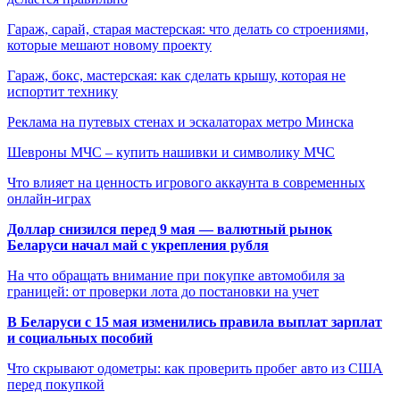
Гараж, сарай, старая мастерская: что делать со строениями,
которые мешают новому проекту
Гараж, бокс, мастерская: как сделать крышу, которая не
испортит технику
Реклама на путевых стенах и эскалаторах метро Минска
Шевроны МЧС – купить нашивки и символику МЧС
Что влияет на ценность игрового аккаунта в современных
онлайн-играх
Доллар снизился перед 9 мая — валютный рынок
Беларуси начал май с укрепления рубля
На что обращать внимание при покупке автомобиля за
границей: от проверки лота до постановки на учет
В Беларуси с 15 мая изменились правила выплат зарплат
и социальных пособий
Что скрывают одометры: как проверить пробег авто из США
перед покупкой