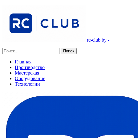
rc-club.by -
Главная
Производство
Мастерская
Оборудование
Технологии