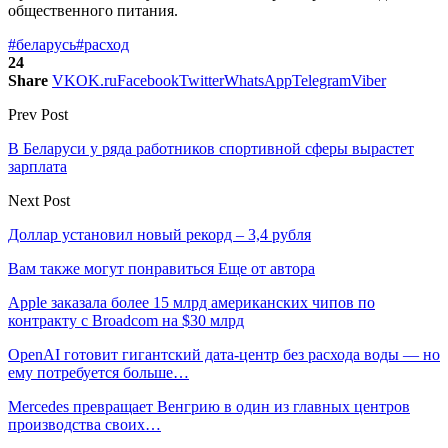
общественного питания.
#беларусь
#расход
24
Share
VK
OK.ru
Facebook
Twitter
WhatsApp
Telegram
Viber
Prev Post
В Беларуси у ряда работников спортивной сферы вырастет
зарплата
Next Post
Доллар установил новый рекорд – 3,4 рубля
Вам также могут понравиться
Еще от автора
Apple заказала более 15 млрд американских чипов по
контракту с Broadcom на $30 млрд
OpenAI готовит гигантский дата-центр без расхода воды — но
ему потребуется больше…
Mercedes превращает Венгрию в один из главных центров
производства своих…