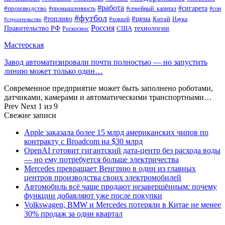
#работа
#производство
#сигарета
#промышленность
#семейный_капитал
#сон
#футбол
#цена
#топливо
Китай
Наука
#строительство
#хоккей
Россия
Правительство РФ
США
технологии
Роскосмос
Мастерская
Завод автоматизировали почти полностью — но запустить
линию может только один…
Современное предприятие может быть заполнено роботами,
датчиками, камерами и автоматическими транспортными…
Prev
Next
1 из 9
Свежие записи
Apple заказала более 15 млрд американских чипов по
контракту с Broadcom на $30 млрд
OpenAI готовит гигантский дата-центр без расхода воды
— но ему потребуется больше электричества
Mercedes превращает Венгрию в один из главных
центров производства своих электромобилей
Автомобиль всё чаще продают незавершённым: почему
функции добавляют уже после покупки
Volkswagen, BMW и Mercedes потеряли в Китае не менее
30% продаж за один квартал