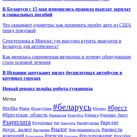
В Беларуси с 15 мая изменились правила выплат зарплат
и социальных пособий
Что скрывают одометры: как проверить пробег авто из США
перед покупкой
Спецтехника в Минске: где выгодно купить эвакуатор в
Беларуси для автобизнеса?
Как менялась современная медицина и почему оборудование
стало основой лечения
В Испании запускают пилот беспилотных автобусов в
крупных городах
Новый рекорд ходьбы робота-гуманоида
Метки
#беларусь
#брест
#tochka
#банк
#бизнес
#беларусбанк
#брестская_область
#деньга
#динамо_брест
#вакансия
#гандбол
#зарплата
#кредит
#здоровье
#коммуналка
#ип
#квартира
#налог
#курс_валют
#новости
#недвижимость
#медицина
компаний
#пенсия
#подорожание
#пособие
#отношения
#питание