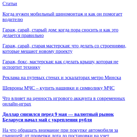
Статьи
Когда нужен мобильный шиномонтаж и как он помогает
водителю
Гараж, сарай, старый дом: когда пора сносить и как это
делается правильно
Гараж, сарай, старая мастерская: что делать со строениями,
которые мешают новому проекту
Гараж, бокс, мастерская: как сделать крышу, которая не
испортит технику
Реклама на путевых стенах и эскалаторах метро Минска
Шевроны МЧС – купить нашивки и символику МЧС
Что влияет на ценность игрового аккаунта в современных
онлайн-играх
Доллар снизился перед 9 мая — валютный рынок
Беларуси начал май с укрепления рубля
На что обращать внимание при покупке автомобиля за
границей: от проверки лота до постановки на учет