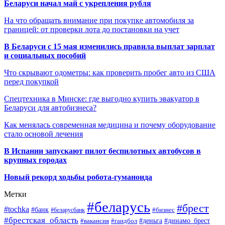
Беларуси начал май с укрепления рубля
На что обращать внимание при покупке автомобиля за
границей: от проверки лота до постановки на учет
В Беларуси с 15 мая изменились правила выплат зарплат
и социальных пособий
Что скрывают одометры: как проверить пробег авто из США
перед покупкой
Спецтехника в Минске: где выгодно купить эвакуатор в
Беларуси для автобизнеса?
Как менялась современная медицина и почему оборудование
стало основой лечения
В Испании запускают пилот беспилотных автобусов в
крупных городах
Новый рекорд ходьбы робота-гуманоида
Метки
#беларусь
#брест
#tochka
#банк
#бизнес
#беларусбанк
#брестская_область
#деньга
#динамо_брест
#вакансия
#гандбол