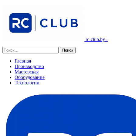
rc-club.by -
Главная
Производство
Мастерская
Оборудование
Технологии