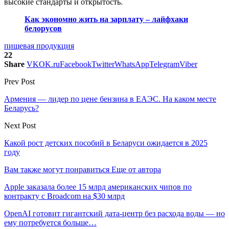
высокие стандарты и открытость.
Как экономно жить на зарплату – лайфхаки
белорусов
пищевая продукция
22
Share
VK
OK.ru
Facebook
Twitter
WhatsApp
Telegram
Viber
Prev Post
Армения — лидер по цене бензина в ЕАЭС. На каком месте
Беларусь?
Next Post
Какой рост детских пособий в Беларуси ожидается в 2025
году
Вам также могут понравиться
Еще от автора
Apple заказала более 15 млрд американских чипов по
контракту с Broadcom на $30 млрд
OpenAI готовит гигантский дата-центр без расхода воды — но
ему потребуется больше…