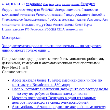
#зарплата
#кредит
#здоровье
#коммуналка
#ип
#квартира
#налог
#курс_валют
#новости
#недвижимость
#медицина
компаний
#пенсия
#подорожание
#пособие
#отношения
#питание
#работа
#производство
#сигарета
#промышленность
#семейный_капитал
#сон
#футбол
#цена
#топливо
Китай
Наука
#строительство
#хоккей
Россия
Правительство РФ
США
технологии
Роскосмос
Мастерская
Завод автоматизировали почти полностью — но запустить
линию может только один…
Современное предприятие может быть заполнено роботами,
датчиками, камерами и автоматическими транспортными…
Prev
Next
1 из 9
Свежие записи
Apple заказала более 15 млрд американских чипов по
контракту с Broadcom на $30 млрд
OpenAI готовит гигантский дата-центр без расхода воды
— но ему потребуется больше электричества
Mercedes превращает Венгрию в один из главных
центров производства своих электромобилей
Автомобиль всё чаще продают незавершённым: почему