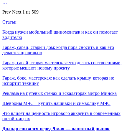
…
Prev
Next
1 из 509
Статьи
Когда нужен мобильный шиномонтаж и как он помогает
водителю
Гараж, сарай, старый дом: когда пора сносить и как это
делается правильно
Гараж, сарай, старая мастерская: что делать со строениями,
которые мешают новому проекту
Гараж, бокс, мастерская: как сделать крышу, которая не
испортит технику
Реклама на путевых стенах и эскалаторах метро Минска
Шевроны МЧС – купить нашивки и символику МЧС
Что влияет на ценность игрового аккаунта в современных
онлайн-играх
Доллар снизился перед 9 мая — валютный рынок