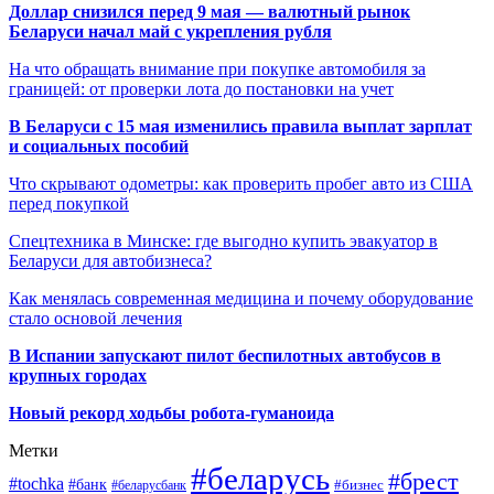
Доллар снизился перед 9 мая — валютный рынок
Беларуси начал май с укрепления рубля
На что обращать внимание при покупке автомобиля за
границей: от проверки лота до постановки на учет
В Беларуси с 15 мая изменились правила выплат зарплат
и социальных пособий
Что скрывают одометры: как проверить пробег авто из США
перед покупкой
Спецтехника в Минске: где выгодно купить эвакуатор в
Беларуси для автобизнеса?
Как менялась современная медицина и почему оборудование
стало основой лечения
В Испании запускают пилот беспилотных автобусов в
крупных городах
Новый рекорд ходьбы робота-гуманоида
Метки
#беларусь
#брест
#tochka
#банк
#бизнес
#беларусбанк