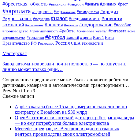
#брестская_область
#деньга
#динамо_брест
#вакансия
#гандбол
#зарплата
#кредит
#здоровье
#коммуналка
#ип
#квартира
#налог
#курс_валют
#новости
#недвижимость
#медицина
компаний
#пенсия
#подорожание
#пособие
#отношения
#питание
#работа
#производство
#сигарета
#промышленность
#семейный_капитал
#сон
#футбол
#цена
#топливо
Китай
Наука
#строительство
#хоккей
Россия
Правительство РФ
США
технологии
Роскосмос
Мастерская
Завод автоматизировали почти полностью — но запустить
линию может только один…
Современное предприятие может быть заполнено роботами,
датчиками, камерами и автоматическими транспортными…
Prev
Next
1 из 9
Свежие записи
Apple заказала более 15 млрд американских чипов по
контракту с Broadcom на $30 млрд
OpenAI готовит гигантский дата-центр без расхода воды
— но ему потребуется больше электричества
Mercedes превращает Венгрию в один из главных
центров производства своих электромобилей