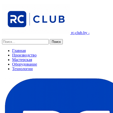
rc-club.by -
Главная
Производство
Мастерская
Оборудование
Технологии