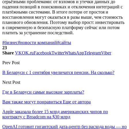
серьёзными проблемами: от взломов и утечки данных до
падения позиций в поисковиках и отключения интеграций с
платёжными системами. В итоге потери от простоя и
восстановления могут оказаться в разы выше, чем стоимость
планового обновления. Поэтому выбор прост: инвестировать
в современную и безопасную платформу сейчас или потом
платить за устранение последствий.
#бизнес
#новости компаний
#сайты
23
Share
VK
OK.ru
Facebook
Twitter
WhatsApp
Telegram
Viber
Prev Post
В Беларуси с 1 сентября увеличатся пенсии. На сколько?
Next Post
Где в Беларуси самые высокие зарплаты?
Вам также могут понравиться
Еще от автора
Apple заказала более 15 млрд американских чипов по
контракту с Broadcom на $30 млрд
OpenAI готовит гигантский дата-центр без расхода воды — но