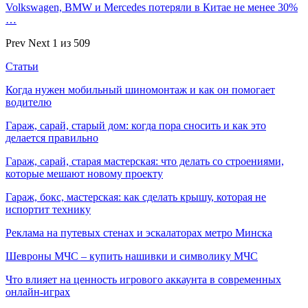
Volkswagen, BMW и Mercedes потеряли в Китае не менее 30%
…
Prev
Next
1 из 509
Статьи
Когда нужен мобильный шиномонтаж и как он помогает
водителю
Гараж, сарай, старый дом: когда пора сносить и как это
делается правильно
Гараж, сарай, старая мастерская: что делать со строениями,
которые мешают новому проекту
Гараж, бокс, мастерская: как сделать крышу, которая не
испортит технику
Реклама на путевых стенах и эскалаторах метро Минска
Шевроны МЧС – купить нашивки и символику МЧС
Что влияет на ценность игрового аккаунта в современных
онлайн-играх