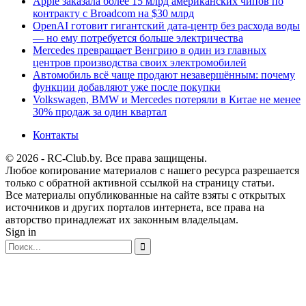
Apple заказала более 15 млрд американских чипов по
контракту с Broadcom на $30 млрд
OpenAI готовит гигантский дата-центр без расхода воды
— но ему потребуется больше электричества
Mercedes превращает Венгрию в один из главных
центров производства своих электромобилей
Автомобиль всё чаще продают незавершённым: почему
функции добавляют уже после покупки
Volkswagen, BMW и Mercedes потеряли в Китае не менее
30% продаж за один квартал
Контакты
© 2026 - RC-Club.by. Все права защищены.
Любое копирование материалов с нашего ресурса разрешается
только с обратной активной ссылкой на страницу статьи.
Все материалы опубликованные на сайте взяты с открытых
источников и других порталов интернета, все права на
авторство принадлежат их законным владельцам.
Sign in