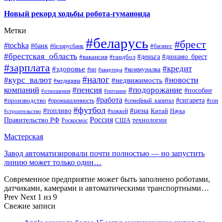
Новый рекорд ходьбы робота-гуманоида
Метки
#беларусь
#брест
#tochka
#банк
#бизнес
#беларусбанк
#брестская_область
#деньга
#динамо_брест
#вакансия
#гандбол
#зарплата
#кредит
#здоровье
#коммуналка
#ип
#квартира
#налог
#курс_валют
#новости
#недвижимость
#медицина
компаний
#пенсия
#подорожание
#пособие
#отношения
#питание
#работа
#производство
#сигарета
#промышленность
#семейный_капитал
#сон
#футбол
#цена
#топливо
Китай
Наука
#строительство
#хоккей
Россия
Правительство РФ
США
технологии
Роскосмос
Мастерская
Завод автоматизировали почти полностью — но запустить
линию может только один…
Современное предприятие может быть заполнено роботами,
датчиками, камерами и автоматическими транспортными…
Prev
Next
1 из 9
Свежие записи