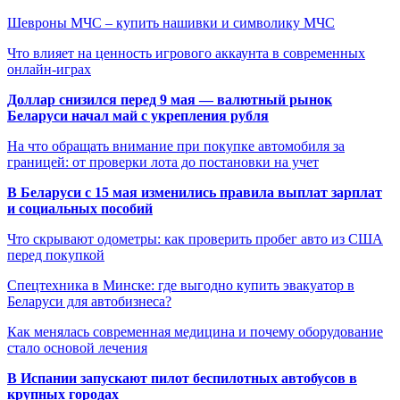
Шевроны МЧС – купить нашивки и символику МЧС
Что влияет на ценность игрового аккаунта в современных
онлайн-играх
Доллар снизился перед 9 мая — валютный рынок
Беларуси начал май с укрепления рубля
На что обращать внимание при покупке автомобиля за
границей: от проверки лота до постановки на учет
В Беларуси с 15 мая изменились правила выплат зарплат
и социальных пособий
Что скрывают одометры: как проверить пробег авто из США
перед покупкой
Спецтехника в Минске: где выгодно купить эвакуатор в
Беларуси для автобизнеса?
Как менялась современная медицина и почему оборудование
стало основой лечения
В Испании запускают пилот беспилотных автобусов в
крупных городах