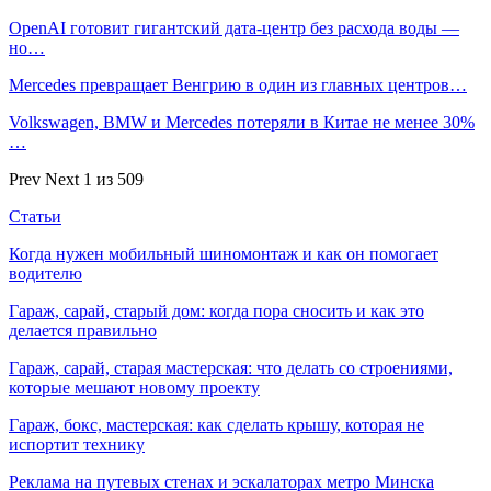
OpenAI готовит гигантский дата-центр без расхода воды —
но…
Mercedes превращает Венгрию в один из главных центров…
Volkswagen, BMW и Mercedes потеряли в Китае не менее 30%
…
Prev
Next
1 из 509
Статьи
Когда нужен мобильный шиномонтаж и как он помогает
водителю
Гараж, сарай, старый дом: когда пора сносить и как это
делается правильно
Гараж, сарай, старая мастерская: что делать со строениями,
которые мешают новому проекту
Гараж, бокс, мастерская: как сделать крышу, которая не
испортит технику
Реклама на путевых стенах и эскалаторах метро Минска