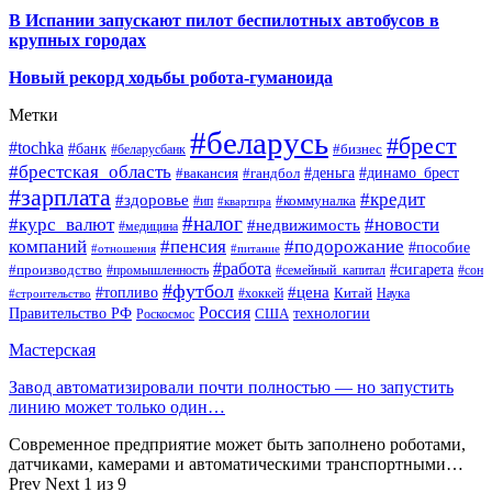
В Испании запускают пилот беспилотных автобусов в
крупных городах
Новый рекорд ходьбы робота-гуманоида
Метки
#беларусь
#брест
#tochka
#банк
#бизнес
#беларусбанк
#брестская_область
#деньга
#динамо_брест
#вакансия
#гандбол
#зарплата
#кредит
#здоровье
#коммуналка
#ип
#квартира
#налог
#курс_валют
#новости
#недвижимость
#медицина
компаний
#пенсия
#подорожание
#пособие
#отношения
#питание
#работа
#производство
#сигарета
#промышленность
#семейный_капитал
#сон
#футбол
#цена
#топливо
Китай
Наука
#строительство
#хоккей
Россия
Правительство РФ
США
технологии
Роскосмос
Мастерская
Завод автоматизировали почти полностью — но запустить
линию может только один…
Современное предприятие может быть заполнено роботами,
датчиками, камерами и автоматическими транспортными…
Prev
Next
1 из 9