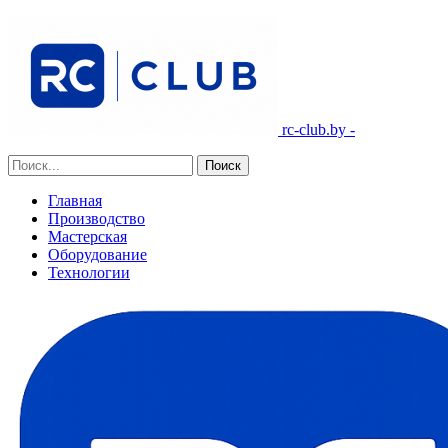
rc-club.by -
Главная
Производство
Мастерская
Оборудование
Технологии