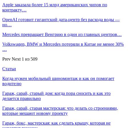
Apple заказала более 15 млрд американских чипов по
контракту…
OpenAI готовит гигантский дата-центр без расхода воды —
но…
Mercedes превращает Венгрию в один из главных центров…
Volkswagen, BMW и Mercedes потеряли в Китае не менее 30%
…
Prev
Next
1 из 509
Статьи
Когда нужен мобильный шиномонтаж и как он помогает
водителю
Гараж, сарай, старый дом: когда пора сносить и как это
делается правильно
Гараж, сарай, старая мастерская: что делать со строениями,
которые мешают новому проекту
Гараж, бокс, мастерская: как сделать крышу, которая не