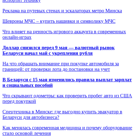
испортит технику
Реклама на путевых стенах и эскалаторах метро Минска
Шевроны МЧС – купить нашивки и символику МЧС
Что влияет на ценность игрового аккаунта в современных
онлайн-играх
Доллар снизился перед 9 мая — валютный рынок
Беларуси начал май с укрепления рубля
На что обращать внимание при покупке автомобиля за
границей: от проверки лота до постановки на учет
В Беларуси с 15 мая изменились правила выплат зарплат
и социальных пособий
Что скрывают одометры: как проверить пробег авто из США
перед покупкой
Спецтехника в Минске: где выгодно купить эвакуатор в
Беларуси для автобизнеса?
Как менялась современная медицина и почему оборудование
стало основой лечения