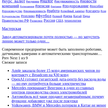
#налог
#курс_валют
#новости
#недвижимость
#медицина
компаний
#пенсия
#подорожание
#пособие
#отношения
#питание
#работа
#производство
#сигарета
#промышленность
#семейный_капитал
#сон
#футбол
#цена
#топливо
Китай
Наука
#строительство
#хоккей
Россия
Правительство РФ
США
технологии
Роскосмос
Мастерская
Завод автоматизировали почти полностью — но запустить
линию может только один…
Современное предприятие может быть заполнено роботами,
датчиками, камерами и автоматическими транспортными…
Prev
Next
1 из 9
Свежие записи
Apple заказала более 15 млрд американских чипов по
контракту с Broadcom на $30 млрд
OpenAI готовит гигантский дата-центр без расхода воды
— но ему потребуется больше электричества
Mercedes превращает Венгрию в один из главных
центров производства своих электромобилей
Автомобиль всё чаще продают незавершённым: почему
функции добавляют уже после покупки
Volkswagen, BMW и Mercedes потеряли в Китае не менее