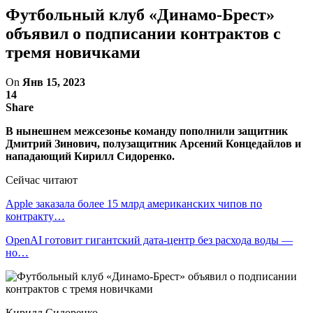
Футбольный клуб «Динамо-Брест»
объявил о подписании контрактов с
тремя новичками
On
Янв 15, 2023
14
Share
В нынешнем межсезонье команду пополнили защитник
Дмитрий Зинович, полузащитник Арсений Концедайлов и
нападающий Кирилл Сидоренко.
Сейчас читают
Apple заказала более 15 млрд американских чипов по
контракту…
OpenAI готовит гигантский дата-центр без расхода воды —
но…
Кирилл Сидоренко