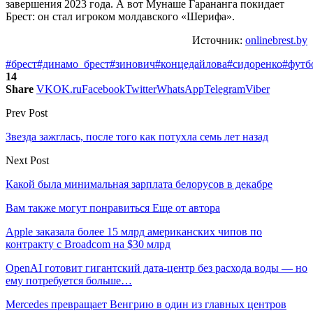
завершения 2023 года. А вот Мунаше Гарананга покидает
Брест: он стал игроком молдавского «Шерифа».
Источник:
onlinebrest.by
#брест
#динамо_брест
#зинович
#концедайлова
#сидоренко
#футб
14
Share
VK
OK.ru
Facebook
Twitter
WhatsApp
Telegram
Viber
Prev Post
Звезда зажглась, после того как потухла семь лет назад
Next Post
Какой была минимальная зарплата белорусов в декабре
Вам также могут понравиться
Еще от автора
Apple заказала более 15 млрд американских чипов по
контракту с Broadcom на $30 млрд
OpenAI готовит гигантский дата-центр без расхода воды — но
ему потребуется больше…
Mercedes превращает Венгрию в один из главных центров