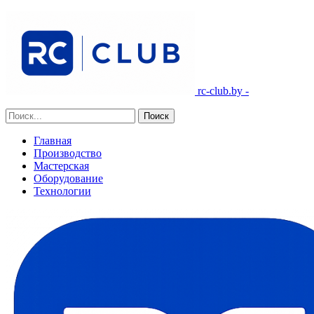
rc-club.by -
Главная
Производство
Мастерская
Оборудование
Технологии