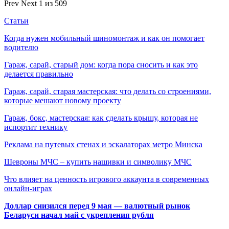
Prev
Next
1 из 509
Статьи
Когда нужен мобильный шиномонтаж и как он помогает
водителю
Гараж, сарай, старый дом: когда пора сносить и как это
делается правильно
Гараж, сарай, старая мастерская: что делать со строениями,
которые мешают новому проекту
Гараж, бокс, мастерская: как сделать крышу, которая не
испортит технику
Реклама на путевых стенах и эскалаторах метро Минска
Шевроны МЧС – купить нашивки и символику МЧС
Что влияет на ценность игрового аккаунта в современных
онлайн-играх
Доллар снизился перед 9 мая — валютный рынок
Беларуси начал май с укрепления рубля