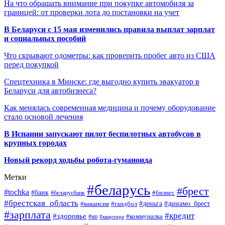
На что обращать внимание при покупке автомобиля за
границей: от проверки лота до постановки на учет
В Беларуси с 15 мая изменились правила выплат зарплат
и социальных пособий
Что скрывают одометры: как проверить пробег авто из США
перед покупкой
Спецтехника в Минске: где выгодно купить эвакуатор в
Беларуси для автобизнеса?
Как менялась современная медицина и почему оборудование
стало основой лечения
В Испании запускают пилот беспилотных автобусов в
крупных городах
Новый рекорд ходьбы робота-гуманоида
Метки
#беларусь
#брест
#tochka
#банк
#бизнес
#беларусбанк
#брестская_область
#деньга
#динамо_брест
#вакансия
#гандбол
#зарплата
#кредит
#здоровье
#коммуналка
#ип
#квартира