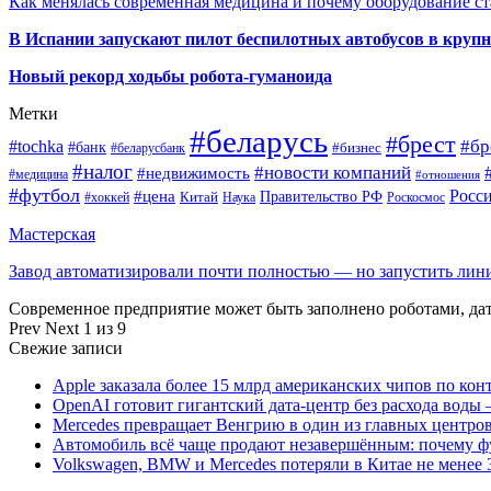
Как менялась современная медицина и почему оборудование ст
В Испании запускают пилот беспилотных автобусов в круп
Новый рекорд ходьбы робота-гуманоида
Метки
#беларусь
#брест
#tochka
#бр
#банк
#бизнес
#беларусбанк
#налог
#новости компаний
#недвижимость
#медицина
#отношения
#футбол
Росс
#цена
Правительство РФ
Китай
Наука
Роскосмос
#хоккей
Мастерская
Завод автоматизировали почти полностью — но запустить ли
Современное предприятие может быть заполнено роботами, д
Prev
Next
1 из 9
Свежие записи
Apple заказала более 15 млрд американских чипов по кон
OpenAI готовит гигантский дата-центр без расхода воды 
Mercedes превращает Венгрию в один из главных центро
Автомобиль всё чаще продают незавершённым: почему ф
Volkswagen, BMW и Mercedes потеряли в Китае не менее 