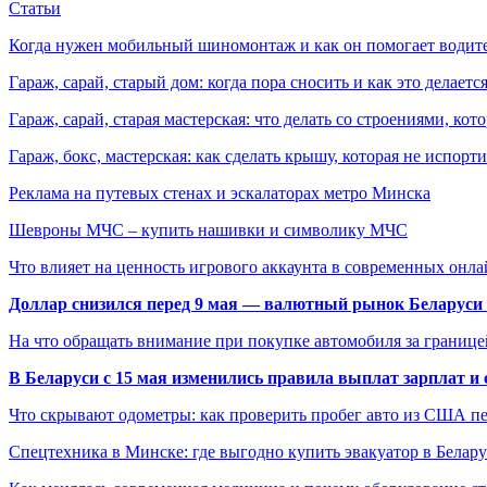
Статьи
Когда нужен мобильный шиномонтаж и как он помогает водит
Гараж, сарай, старый дом: когда пора сносить и как это делаетс
Гараж, сарай, старая мастерская: что делать со строениями, к
Гараж, бокс, мастерская: как сделать крышу, которая не испорт
Реклама на путевых стенах и эскалаторах метро Минска
Шевроны МЧС – купить нашивки и символику МЧС
Что влияет на ценность игрового аккаунта в современных онла
Доллар снизился перед 9 мая — валютный рынок Беларуси 
На что обращать внимание при покупке автомобиля за границей
В Беларуси с 15 мая изменились правила выплат зарплат и
Что скрывают одометры: как проверить пробег авто из США п
Спецтехника в Минске: где выгодно купить эвакуатор в Белару