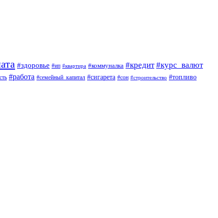
ата
#кредит
#курс_валют
#здоровье
#коммуналка
#ип
#квартира
#работа
#сигарета
#топливо
сть
#семейный_капитал
#сон
#строительство