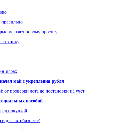
елю
я правильно
оторые мешают новому проекту
ит технику
йн-играх
начал май с укрепления рубля
: от проверки лота до постановки на учет
 социальных пособий
еред покупкой
си для автобизнеса?