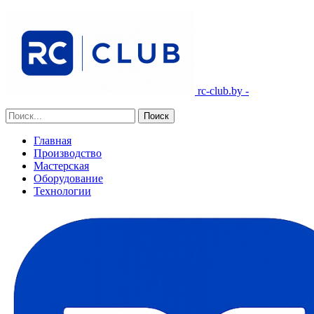
rc-club.by -
Главная
Производство
Мастерская
Оборудование
Технологии