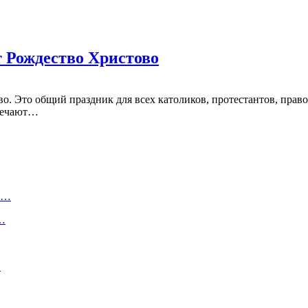
т Рождество Христово
во. Это общий праздник для всех католиков, протестантов, пра
тмечают…
ту…
о…
…