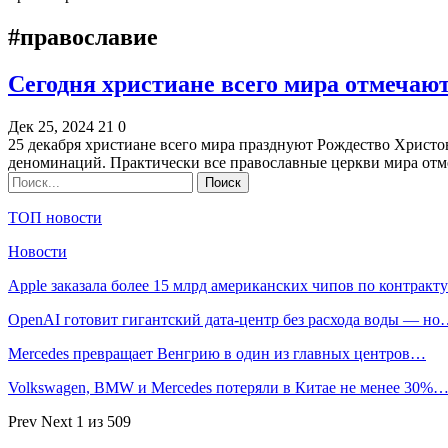
#православие
Сегодня христиане всего мира отмечаю
Дек 25, 2024
21
0
25 декабря христиане всего мира празднуют Рождество Христо
деноминаций. Практически все православные церкви мира о
ТОП новости
Новости
Apple заказала более 15 млрд американских чипов по контрак
OpenAI готовит гигантский дата-центр без расхода воды — н
Mercedes превращает Венгрию в один из главных центров…
Volkswagen, BMW и Mercedes потеряли в Китае не менее 30%
Prev
Next
1 из 509