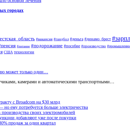
ало основой лечения
ных городах
#зарпл
естская_область
#деньга
#динамо_брест
#вакансия
#гандбол
#пенсия
#подорожание
#пособие
#производство
#промышленно
#питание
ия
США
технологии
нию может только один…
атчиками, камерами и автоматическими транспортными…
тракту с Broadcom на $30 млрд
— но ему потребуется больше электричества
в производства своих электромобилей
ункции добавляют уже после покупки
30% продаж за один квартал