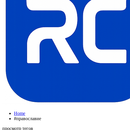
Home
#православие
просмотр тегов