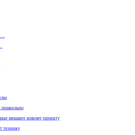
ту…
о…
…
елю
я правильно
оторые мешают новому проекту
ит технику