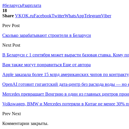
#беларусь
#зарплата
18
Share
VK
OK.ru
Facebook
Twitter
WhatsApp
Telegram
Viber
Prev Post
Сколько зарабатывают строители в Беларуси
Next Post
В Беларуси с 1 сентября может вырасти базовая ставка. Кому 
Вам также могут понравиться
Еще от автора
Apple заказала более 15 млрд американских чипов по контракту
OpenAI готовит гигантский дата-центр без расхода воды — но
Mercedes превращает Венгрию в один из главных центров про
Volkswagen, BMW и Mercedes потеряли в Китае не менее 30% п
Prev
Next
Комментарии закрыты.