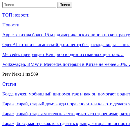
ТОП новости
Новости
Apple заказала более 15 млрд американских чипов по контрак
OpenAI готовит гигантский дата-центр без расхода воды — н
Mercedes превращает Венгрию в один из главных центров…
Volkswagen, BMW и Mercedes потеряли в Китае не менее 30%
Prev
Next
1 из 509
Статьи
Когда нужен мобильный шиномонтаж и как он помогает водит
Гараж, сарай, старый дом: когда пора сносить и как это делаетс
Гараж, сарай, старая мастерская: что делать со строениями, к
Гараж, бокс, мастерская: как сделать крышу, которая не испорт