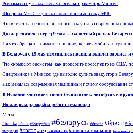
Реклама на путевых стенах и эскалаторах метро Минска
Шевроны МЧС – купить нашивки и символику МЧС
Что влияет на ценность игрового аккаунта в современных онла
Доллар снизился перед 9 мая — валютный рынок Беларуси 
На что обращать внимание при покупке автомобиля за границей
В Беларуси с 15 мая изменились правила выплат зарплат и
Что скрывают одометры: как проверить пробег авто из США п
Спецтехника в Минске: где выгодно купить эвакуатор в Белару
Как менялась современная медицина и почему оборудование ст
В Испании запускают пилот беспилотных автобусов в круп
Новый рекорд ходьбы робота-гуманоида
Метки
#беларусь
#брест
#tochka
#бр
#банк
#бизнес
#беларусбанк
#налог
#новости компаний
#недвижимость
#медицина
#отношения