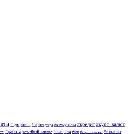
ата
#кредит
#курс_валют
#здоровье
#коммуналка
#ип
#квартира
#работа
#сигарета
#топливо
сть
#семейный_капитал
#сон
#строительство