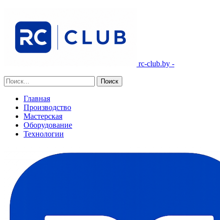
rc-club.by -
Главная
Производство
Мастерская
Оборудование
Технологии