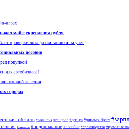
йн-играх
начал май с укрепления рубля
: от проверки лота до постановки на учет
 социальных пособий
еред покупкой
си для автобизнеса?
ало основой лечения
ных городах
#зарпл
естская_область
#деньга
#динамо_брест
#вакансия
#гандбол
#пенсия
#подорожание
#пособие
#производство
#промышленно
#питание