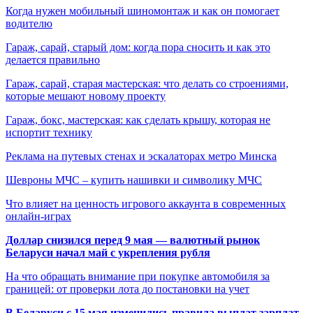
Когда нужен мобильный шиномонтаж и как он помогает
водителю
Гараж, сарай, старый дом: когда пора сносить и как это
делается правильно
Гараж, сарай, старая мастерская: что делать со строениями,
которые мешают новому проекту
Гараж, бокс, мастерская: как сделать крышу, которая не
испортит технику
Реклама на путевых стенах и эскалаторах метро Минска
Шевроны МЧС – купить нашивки и символику МЧС
Что влияет на ценность игрового аккаунта в современных
онлайн-играх
Доллар снизился перед 9 мая — валютный рынок
Беларуси начал май с укрепления рубля
На что обращать внимание при покупке автомобиля за
границей: от проверки лота до постановки на учет
В Беларуси с 15 мая изменились правила выплат зарплат