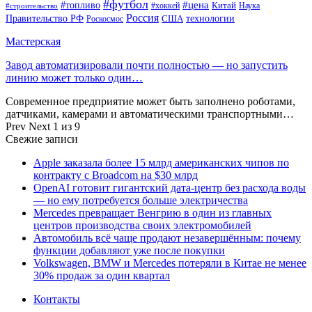
#футбол
#цена
#топливо
Китай
Наука
#строительство
#хоккей
Россия
Правительство РФ
США
технологии
Роскосмос
Мастерская
Завод автоматизировали почти полностью — но запустить
линию может только один…
Современное предприятие может быть заполнено роботами,
датчиками, камерами и автоматическими транспортными…
Prev
Next
1 из 9
Свежие записи
Apple заказала более 15 млрд американских чипов по
контракту с Broadcom на $30 млрд
OpenAI готовит гигантский дата-центр без расхода воды
— но ему потребуется больше электричества
Mercedes превращает Венгрию в один из главных
центров производства своих электромобилей
Автомобиль всё чаще продают незавершённым: почему
функции добавляют уже после покупки
Volkswagen, BMW и Mercedes потеряли в Китае не менее
30% продаж за один квартал
Контакты