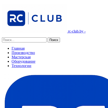
rc-club.by -
Главная
Производство
Мастерская
Оборудование
Технологии