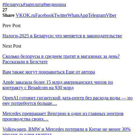
#беларусь
#зарплата
#медицина
27
Share
VK
OK.ru
Facebook
Twitter
WhatsApp
Telegram
Viber
Prev Post
Налоги-2025 в Беларуси: что меняется в законодательстве
Next Post
Сколько белорусы в среднем тратят в магазинах за день?
Рассказали в Белстате
Вам также могут понравиться
Еще от автора
Apple заказала более 15 млрд американских чипов по
контракту с Broadcom на $30 млрд
OpenAI готовит гигантский дата-центр без расхода воды — но
ему потребуется больше…
Mercedes превращает Венгрию в один из главных центров
производства своих…
Volkswagen, BMW и Mercedes потеряли в Китае не менее 30%
продаж за один квартал