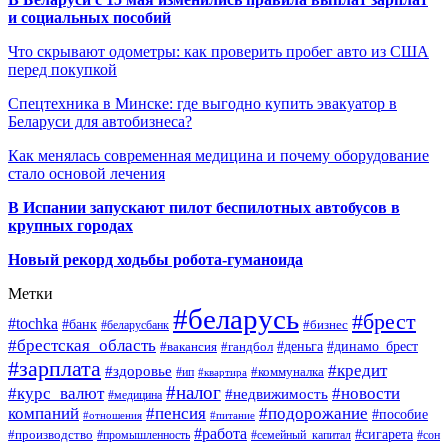
и социальных пособий
Что скрывают одометры: как проверить пробег авто из США
перед покупкой
Спецтехника в Минске: где выгодно купить эвакуатор в
Беларуси для автобизнеса?
Как менялась современная медицина и почему оборудование
стало основой лечения
В Испании запускают пилот беспилотных автобусов в
крупных городах
Новый рекорд ходьбы робота-гуманоида
Метки
#беларусь
#брест
#tochka
#банк
#бизнес
#беларусбанк
#брестская_область
#деньга
#динамо_брест
#вакансия
#гандбол
#зарплата
#кредит
#здоровье
#коммуналка
#ип
#квартира
#налог
#курс_валют
#новости
#недвижимость
#медицина
компаний
#пенсия
#подорожание
#пособие
#отношения
#питание
#работа
#производство
#сигарета
#промышленность
#семейный_капитал
#сон