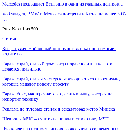
Mercedes превращает Венгрию в один из главных центров…
Volkswagen, BMW и Mercedes потеряли в Китае не менее 30%
…
Prev
Next
1 из 509
Статьи
Когда нужен мобильный шиномонтаж и как он помогает
водителю
Гараж, сарай, старый дом: когда пора сносить и как это
делается правильно
Гараж, сарай, старая мастерская: что делать со строениями,
которые мешают новому проекту
Гараж, бокс, мастерская: как сделать крышу, которая не
испортит технику
Реклама на путевых стенах и эскалаторах метро Минска
Шевроны МЧС – купить нашивки и символику МЧС
Что влияет на ценность игрового аккаунта в современных