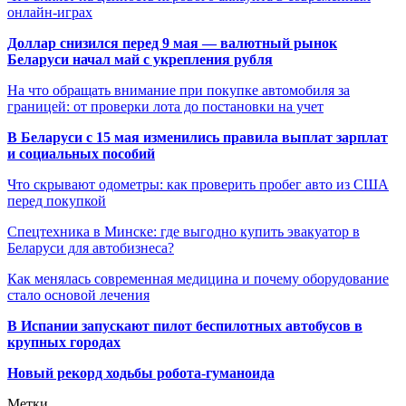
онлайн-играх
Доллар снизился перед 9 мая — валютный рынок
Беларуси начал май с укрепления рубля
На что обращать внимание при покупке автомобиля за
границей: от проверки лота до постановки на учет
В Беларуси с 15 мая изменились правила выплат зарплат
и социальных пособий
Что скрывают одометры: как проверить пробег авто из США
перед покупкой
Спецтехника в Минске: где выгодно купить эвакуатор в
Беларуси для автобизнеса?
Как менялась современная медицина и почему оборудование
стало основой лечения
В Испании запускают пилот беспилотных автобусов в
крупных городах
Новый рекорд ходьбы робота-гуманоида
Метки