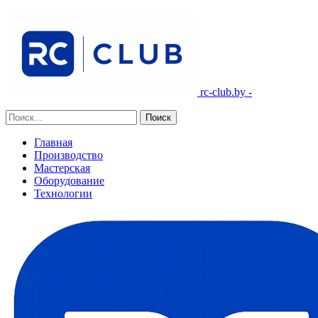
rc-club.by -
Главная
Производство
Мастерская
Оборудование
Технологии