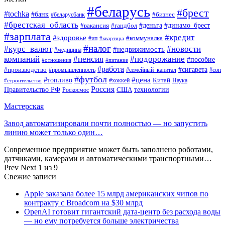
#беларусь
#брест
#tochka
#банк
#бизнес
#беларусбанк
#брестская_область
#деньга
#динамо_брест
#вакансия
#гандбол
#зарплата
#кредит
#здоровье
#коммуналка
#ип
#квартира
#налог
#курс_валют
#новости
#недвижимость
#медицина
компаний
#пенсия
#подорожание
#пособие
#отношения
#питание
#работа
#производство
#сигарета
#промышленность
#семейный_капитал
#сон
#футбол
#цена
#топливо
Китай
Наука
#строительство
#хоккей
Россия
Правительство РФ
США
технологии
Роскосмос
Мастерская
Завод автоматизировали почти полностью — но запустить
линию может только один…
Современное предприятие может быть заполнено роботами,
датчиками, камерами и автоматическими транспортными…
Prev
Next
1 из 9
Свежие записи
Apple заказала более 15 млрд американских чипов по
контракту с Broadcom на $30 млрд
OpenAI готовит гигантский дата-центр без расхода воды
— но ему потребуется больше электричества