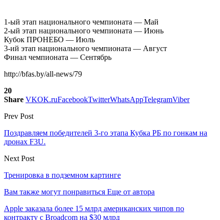
1-ый этап национального чемпионата — Май
2-ый этап национального чемпионата — Июнь
Кубок ПРОНЕБО — Июль
3-ий этап национального чемпионата — Август
Финал чемпионата — Сентябрь
http://bfas.by/all-news/79
20
Share
VK
OK.ru
Facebook
Twitter
WhatsApp
Telegram
Viber
Prev Post
Поздравляем победителей 3-го этапа Кубка РБ по гонкам на
дронах F3U.
Next Post
Тренировка в подземном картинге
Вам также могут понравиться
Еще от автора
Apple заказала более 15 млрд американских чипов по
контракту с Broadcom на $30 млрд