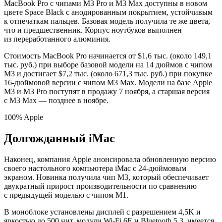
MacBook Pro с чипами M3 Pro и M3 Max доступны в новом
цвете Space Black с анодированным покрытием, устойчивым
к отпечаткам пальцев. Базовая модель получила те же цвета,
что и предшественник. Корпус ноутбуков выполнен
из переработанного алюминия.
Стоимость MacBook Pro начинается от $1,6 тыс. (около 149,1
тыс. руб.) при выборе базовой модели на 14 дюймов с чипом
M3 и достигает $7,2 тыс. (около 671,3 тыс. руб.) при покупке
16-дюймовой версии с чипом M3 Max. Модели на базе Apple
M3 и M3 Pro поступят в продажу 7 ноября, а старшая версия
с M3 Max — позднее в ноябре.
100% Apple
Долгожданный iMac
Наконец, компания Apple анонсировала обновленную версию
своего настольного компьютера iMac с 24-дюймовым
экраном. Новинка получила чип M3, который обеспечивает
двукратный прирост производительности по сравнению
с предыдущей моделью с чипом M1.
В моноблоке установлены дисплей с разрешением 4,5K и
яркостью до 500 нит, модули Wi-Fi 6E и Bluetooth 5.3, имеется