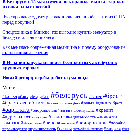
В Беларуси с 15 мая изменились правила выплат зарплат
и социальных пособий
Что скрывают одометры: как проверить пробег авто из США
перед покупкой
Спецтехника в Минске: где выгодно купить эвакуатор в
Беларуси для автобизнеса?
Как менялась современная медицина и почему оборудование
стало основой лечения
В Испании запускают пилот беспилотных автобусов в
крупных городах
Новый рекорд ходьбы робота-гуманоида
Метки
#беларусь
#брест
#tochka
#банк
#бизнес
#беларусбанк
#брестская_область
#деньга
#динамо_брест
#вакансия
#гандбол
#зарплата
#кредит
#здоровье
#коммуналка
#ип
#квартира
#налог
#курс_валют
#новости
#недвижимость
#медицина
компаний
#пенсия
#подорожание
#пособие
#отношения
#питание
#работа
#производство
#сигарета
#промышленность
#семейный_капитал
#сон