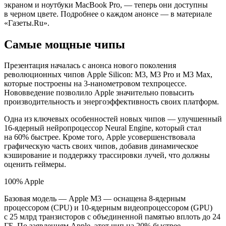
экраном и ноутбуки MacBook Pro, — теперь они доступны
в черном цвете. Подробнее о каждом анонсе — в материале
«Газеты.Ru».
Самые мощные чипы
Презентация началась с анонса нового поколения
революционных чипов Apple Silicon: M3, M3 Pro и M3 Max,
которые построены на 3-нанометровом техпроцессе.
Нововведение позволило Apple значительно повысить
производительность и энергоэффективность своих платформ.
Одна из ключевых особенностей новых чипов — улучшенный
16-ядерный нейропроцессор Neural Engine, который стал
на 60% быстрее. Кроме того, Apple усовершенствовала
графическую часть своих чипов, добавив динамическое
кэширование и поддержку трассировки лучей, что должны
оценить геймеры.
100% Apple
Базовая модель — Apple M3 — оснащена 8-ядерным
процессором (CPU) и 10-ядерным видеопроцессором (GPU)
с 25 млрд транзисторов с объединенной памятью вплоть до 24
ГБ. По заявлениям Apple, этот чип на 20% быстрее