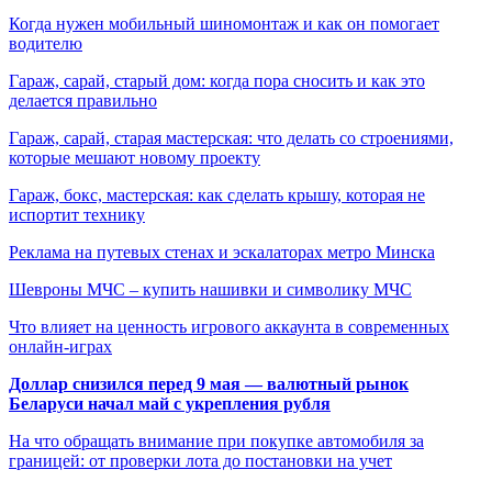
Когда нужен мобильный шиномонтаж и как он помогает
водителю
Гараж, сарай, старый дом: когда пора сносить и как это
делается правильно
Гараж, сарай, старая мастерская: что делать со строениями,
которые мешают новому проекту
Гараж, бокс, мастерская: как сделать крышу, которая не
испортит технику
Реклама на путевых стенах и эскалаторах метро Минска
Шевроны МЧС – купить нашивки и символику МЧС
Что влияет на ценность игрового аккаунта в современных
онлайн-играх
Доллар снизился перед 9 мая — валютный рынок
Беларуси начал май с укрепления рубля
На что обращать внимание при покупке автомобиля за
границей: от проверки лота до постановки на учет