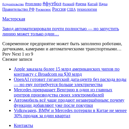
#футбол
#цена
#топливо
Китай
Наука
#строительство
#хоккей
Россия
Правительство РФ
США
технологии
Роскосмос
Мастерская
Завод автоматизировали почти полностью — но запустить
линию может только один…
Современное предприятие может быть заполнено роботами,
датчиками, камерами и автоматическими транспортными…
Prev
Next
1 из 9
Свежие записи
Apple заказала более 15 млрд американских чипов по
контракту с Broadcom на $30 млрд
OpenAI готовит гигантский дата-центр без расхода воды
— но ему потребуется больше электричества
Mercedes превращает Венгрию в один из главных
центров производства своих электромобилей
Автомобиль всё чаще продают незавершённым: почему
функции добавляют уже после покупки
Volkswagen, BMW и Mercedes потеряли в Китае не менее
30% продаж за один квартал
Контакты