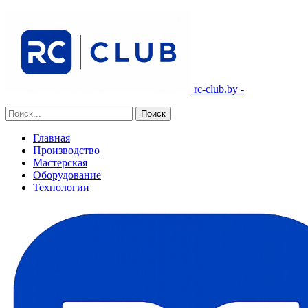
rc-club.by -
Главная
Производство
Мастерская
Оборудование
Технологии