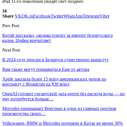
iPad 11-го поколения увидят свет позднее.
16
Share
VK
OK.ru
Facebook
Twitter
WhatsApp
Telegram
Viber
Prev Post
Китай рассказал, сколько платит за импорт белорусского
калия. Цифра впечатляет
Next Post
В 2024 году пенсии в Беларуси существенно вырастут
Вам также могут понравиться
Еще от автора
Apple заказала более 15 млрд американских чипов по
контракту с Broadcom на $30 млрд
OpenAI готовит гигантский дата-центр без расхода воды — но
ему потребуется больше…
Mercedes превращает Венгрию в один из главных центров
производства своих…
Volkswagen, BMW и Mercedes потеряли в Китае не менее 30%