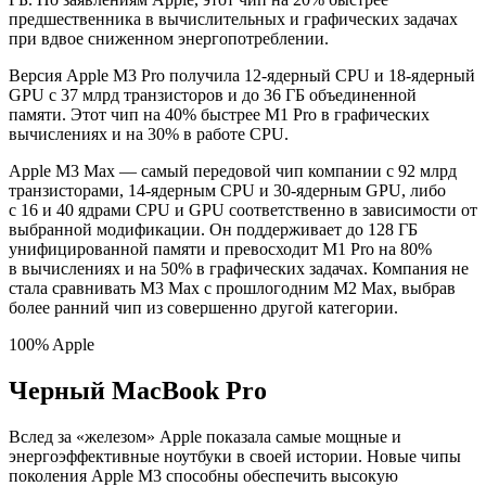
предшественника в вычислительных и графических задачах
при вдвое сниженном энергопотреблении.
Версия Apple M3 Pro получила 12-ядерный CPU и 18-ядерный
GPU с 37 млрд транзисторов и до 36 ГБ объединенной
памяти. Этот чип на 40% быстрее M1 Pro в графических
вычислениях и на 30% в работе CPU.
Apple M3 Max — самый передовой чип компании с 92 млрд
транзисторами, 14-ядерным CPU и 30-ядерным GPU, либо
с 16 и 40 ядрами CPU и GPU соответственно в зависимости от
выбранной модификации. Он поддерживает до 128 ГБ
унифицированной памяти и превосходит M1 Pro на 80%
в вычислениях и на 50% в графических задачах. Компания не
стала сравнивать M3 Max с прошлогодним M2 Max, выбрав
более ранний чип из совершенно другой категории.
100% Apple
Черный MacBook Pro
Вслед за «железом» Apple показала самые мощные и
энергоэффективные ноутбуки в своей истории. Новые чипы
поколения Apple M3 способны обеспечить высокую