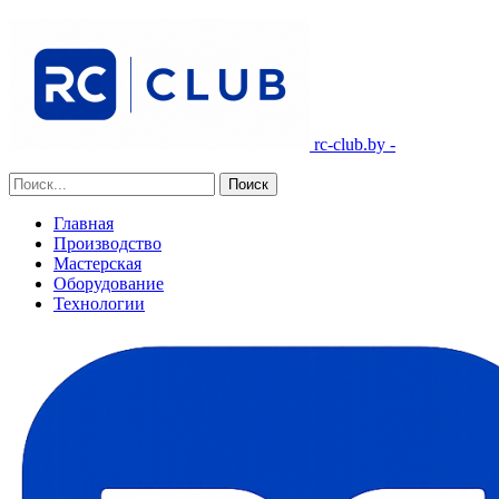
rc-club.by -
Главная
Производство
Мастерская
Оборудование
Технологии