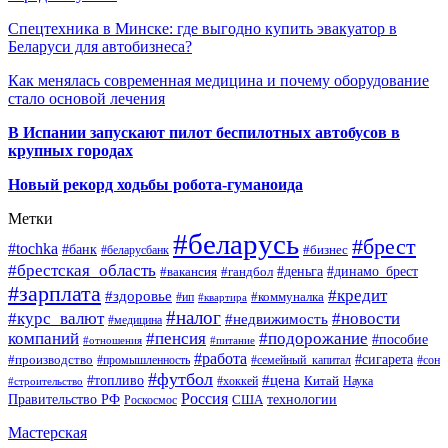
Спецтехника в Минске: где выгодно купить эвакуатор в
Беларуси для автобизнеса?
Как менялась современная медицина и почему оборудование
стало основой лечения
В Испании запускают пилот беспилотных автобусов в
крупных городах
Новый рекорд ходьбы робота-гуманоида
Метки
#беларусь
#брест
#tochka
#банк
#бизнес
#беларусбанк
#брестская_область
#деньга
#динамо_брест
#вакансия
#гандбол
#зарплата
#кредит
#здоровье
#коммуналка
#ип
#квартира
#налог
#курс_валют
#новости
#недвижимость
#медицина
компаний
#пенсия
#подорожание
#пособие
#отношения
#питание
#работа
#производство
#сигарета
#промышленность
#семейный_капитал
#сон
#футбол
#цена
#топливо
Китай
Наука
#строительство
#хоккей
Россия
Правительство РФ
США
технологии
Роскосмос
Мастерская