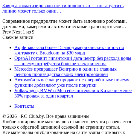
Завод автоматизировали почти полностью — но запустить
линию может только один…
Современное предприятие может быть заполнено роботами,
датчиками, камерами и автоматическими транспортными…
Prev
Next
1 из 9
Свежие записи
Apple заказала более 15 млрд американских чипов по
контракту с Broadcom на $30 млрд
OpenAI готовит гигантский дата-центр без расхода воды
— но ему потребуется больше электричества
Mercedes превращает Венгрию в один из главных
центров производства своих электромобилей
Автомобиль всё чаще продают незавершённым: почему
функции добавляют уже после покупки
Volkswagen, BMW и Mercedes потеряли в Китае не менее
30% продаж за один квартал
Контакты
© 2026 - RC-Club.by. Все права защищены.
Любое копирование материалов с нашего ресурса разрешается
только с обратной активной ссылкой на страницу статьи.
Все материалы опубликованные на сайте взяты с открытых