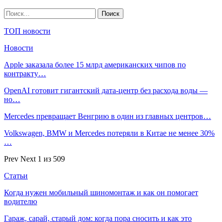
ТОП новости
Новости
Apple заказала более 15 млрд американских чипов по
контракту…
OpenAI готовит гигантский дата-центр без расхода воды —
но…
Mercedes превращает Венгрию в один из главных центров…
Volkswagen, BMW и Mercedes потеряли в Китае не менее 30%
…
Prev
Next
1 из 509
Статьи
Когда нужен мобильный шиномонтаж и как он помогает
водителю
Гараж, сарай, старый дом: когда пора сносить и как это