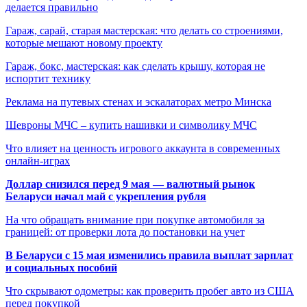
делается правильно
Гараж, сарай, старая мастерская: что делать со строениями,
которые мешают новому проекту
Гараж, бокс, мастерская: как сделать крышу, которая не
испортит технику
Реклама на путевых стенах и эскалаторах метро Минска
Шевроны МЧС – купить нашивки и символику МЧС
Что влияет на ценность игрового аккаунта в современных
онлайн-играх
Доллар снизился перед 9 мая — валютный рынок
Беларуси начал май с укрепления рубля
На что обращать внимание при покупке автомобиля за
границей: от проверки лота до постановки на учет
В Беларуси с 15 мая изменились правила выплат зарплат
и социальных пособий
Что скрывают одометры: как проверить пробег авто из США
перед покупкой