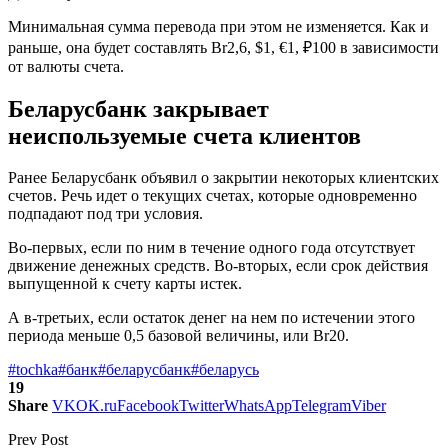
Минимальная сумма перевода при этом не изменяется. Как и
раньше, она будет составлять Br2,6, $1, €1, ₽100 в зависимости
от валюты счета.
Беларусбанк закрывает
неиспользуемые счета клиентов
Ранее Беларусбанк объявил о закрытии некоторых клиентских
счетов. Речь идет о текущих счетах, которые одновременно
подпадают под три условия.
Во-первых, если по ним в течение одного года отсутствует
движение денежных средств. Во-вторых, если срок действия
выпущенной к счету карты истек.
А в-третьих, если остаток денег на нем по истечении этого
периода меньше 0,5 базовой величины, или Br20.
#tochka
#банк
#беларусбанк
#беларусь
19
Share
VK
OK.ru
Facebook
Twitter
WhatsApp
Telegram
Viber
Prev Post