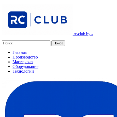
rc-club.by -
Главная
Производство
Мастерская
Оборудование
Технологии