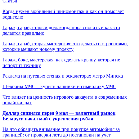
Статьи
Когда нужен мобильный шиномонтаж и как он помогает
водителю
Гараж, сарай, старый дом: когда пора сносить и как это
делается правильно
Гараж, сарай, старая мастерская: что делать со строениями,
которые мешают новому проекту
Гараж, бокс, мастерская: как сделать крышу, которая не
испортит технику
Реклама на путевых стенах и эскалаторах метро Минска
Шевроны МЧС – купить нашивки и символику МЧС
Что влияет на ценность игрового аккаунта в современных
онлайн-играх
Доллар снизился перед 9 мая — валютный рынок
Беларуси начал май с укрепления рубля
На что обращать внимание при покупке автомобиля за
границей: от проверки лота до постановки на учет