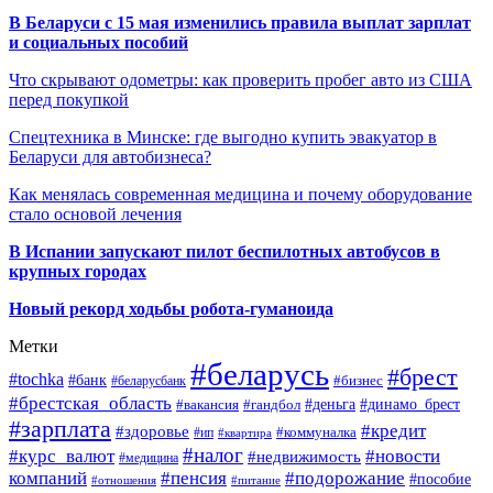
В Беларуси с 15 мая изменились правила выплат зарплат
и социальных пособий
Что скрывают одометры: как проверить пробег авто из США
перед покупкой
Спецтехника в Минске: где выгодно купить эвакуатор в
Беларуси для автобизнеса?
Как менялась современная медицина и почему оборудование
стало основой лечения
В Испании запускают пилот беспилотных автобусов в
крупных городах
Новый рекорд ходьбы робота-гуманоида
Метки
#беларусь
#брест
#tochka
#банк
#бизнес
#беларусбанк
#брестская_область
#деньга
#динамо_брест
#вакансия
#гандбол
#зарплата
#кредит
#здоровье
#коммуналка
#ип
#квартира
#налог
#курс_валют
#новости
#недвижимость
#медицина
компаний
#пенсия
#подорожание
#пособие
#отношения
#питание