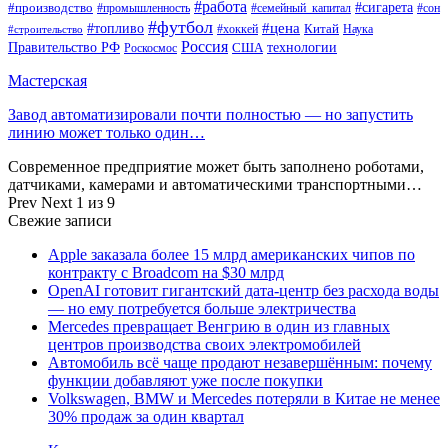
#работа
#производство
#сигарета
#промышленность
#семейный_капитал
#сон
#футбол
#цена
#топливо
Китай
Наука
#строительство
#хоккей
Россия
Правительство РФ
США
технологии
Роскосмос
Мастерская
Завод автоматизировали почти полностью — но запустить
линию может только один…
Современное предприятие может быть заполнено роботами,
датчиками, камерами и автоматическими транспортными…
Prev
Next
1 из 9
Свежие записи
Apple заказала более 15 млрд американских чипов по
контракту с Broadcom на $30 млрд
OpenAI готовит гигантский дата-центр без расхода воды
— но ему потребуется больше электричества
Mercedes превращает Венгрию в один из главных
центров производства своих электромобилей
Автомобиль всё чаще продают незавершённым: почему
функции добавляют уже после покупки
Volkswagen, BMW и Mercedes потеряли в Китае не менее
30% продаж за один квартал