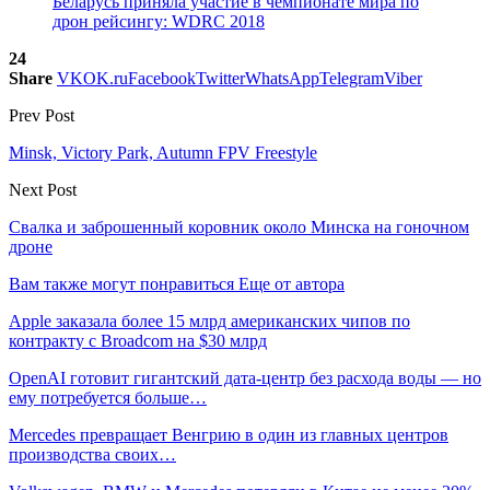
Беларусь приняла участие в чемпионате мира по
дрон рейсингу: WDRC 2018
24
Share
VK
OK.ru
Facebook
Twitter
WhatsApp
Telegram
Viber
Prev Post
Minsk, Victory Park, Autumn FPV Freestyle
Next Post
Свалка и заброшенный коровник около Минска на гоночном
дроне
Вам также могут понравиться
Еще от автора
Apple заказала более 15 млрд американских чипов по
контракту с Broadcom на $30 млрд
OpenAI готовит гигантский дата-центр без расхода воды — но
ему потребуется больше…
Mercedes превращает Венгрию в один из главных центров
производства своих…