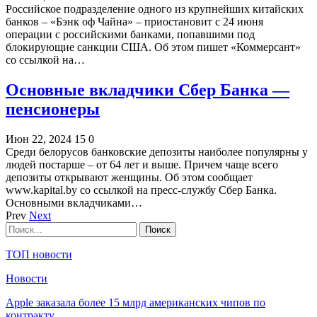
Российское подразделение одного из крупнейших китайских
банков – «Бэнк оф Чайна» – приостановит с 24 июня
операции с российскими банками, попавшими под
блокирующие санкции США. Об этом пишет «Коммерсант»
со ссылкой на…
Основные вкладчики Сбер Банка —
пенсионеры
Июн 22, 2024
15
0
Среди белорусов банковские депозиты наиболее популярны у
людей постарше – от 64 лет и выше. Причем чаще всего
депозиты открывают женщины. Об этом сообщает
www.kapital.by со ссылкой на пресс-службу Сбер Банка.
Основными вкладчиками…
Prev
Next
ТОП новости
Новости
Apple заказала более 15 млрд американских чипов по
контракту…