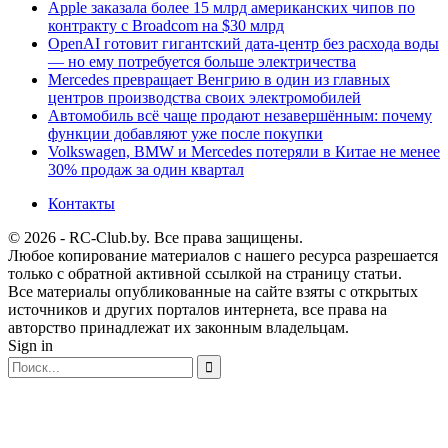
Apple заказала более 15 млрд американских чипов по
контракту с Broadcom на $30 млрд
OpenAI готовит гигантский дата-центр без расхода воды
— но ему потребуется больше электричества
Mercedes превращает Венгрию в один из главных
центров производства своих электромобилей
Автомобиль всё чаще продают незавершённым: почему
функции добавляют уже после покупки
Volkswagen, BMW и Mercedes потеряли в Китае не менее
30% продаж за один квартал
Контакты
© 2026 - RC-Club.by. Все права защищены.
Любое копирование материалов с нашего ресурса разрешается
только с обратной активной ссылкой на страницу статьи.
Все материалы опубликованные на сайте взяты с открытых
источников и других порталов интернета, все права на
авторство принадлежат их законным владельцам.
Sign in