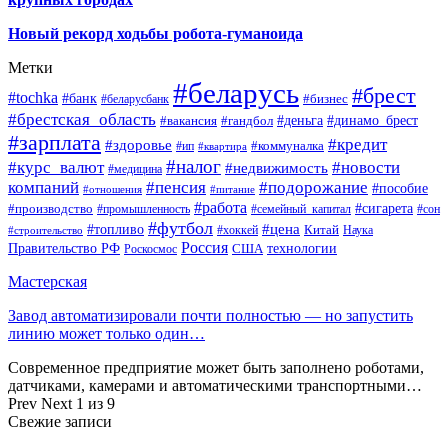
Новый рекорд ходьбы робота-гуманоида
Метки
#беларусь
#брест
#tochka
#банк
#бизнес
#беларусбанк
#брестская_область
#деньга
#динамо_брест
#вакансия
#гандбол
#зарплата
#кредит
#здоровье
#коммуналка
#ип
#квартира
#налог
#курс_валют
#новости
#недвижимость
#медицина
компаний
#пенсия
#подорожание
#пособие
#отношения
#питание
#работа
#производство
#сигарета
#промышленность
#семейный_капитал
#сон
#футбол
#цена
#топливо
Китай
Наука
#строительство
#хоккей
Россия
Правительство РФ
США
технологии
Роскосмос
Мастерская
Завод автоматизировали почти полностью — но запустить
линию может только один…
Современное предприятие может быть заполнено роботами,
датчиками, камерами и автоматическими транспортными…
Prev
Next
1 из 9
Свежие записи