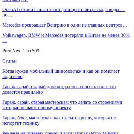
OpenAI готовит гигантский дата-центр без расхода воды —
но…
Mercedes превращает Венгрию в один из главных центров…
Volkswagen, BMW и Mercedes потеряли в Китае не менее 30%
…
Prev
Next
1 из 509
Статьи
Когда нужен мобильный шиномонтаж и как он помогает
водителю
Гараж, сарай, старый дом: когда пора сносить и как это
делается правильно
Гараж, сарай, старая мастерская: что делать со строениями,
которые мешают новому проекту
Гараж, бокс, мастерская: как сделать крышу, которая не
испортит технику
Реклама на путевых стенах и эскалаторах метро Минска