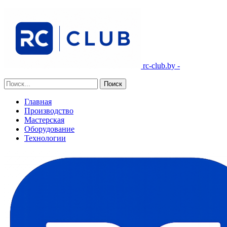
rc-club.by -
Главная
Производство
Мастерская
Оборудование
Технологии