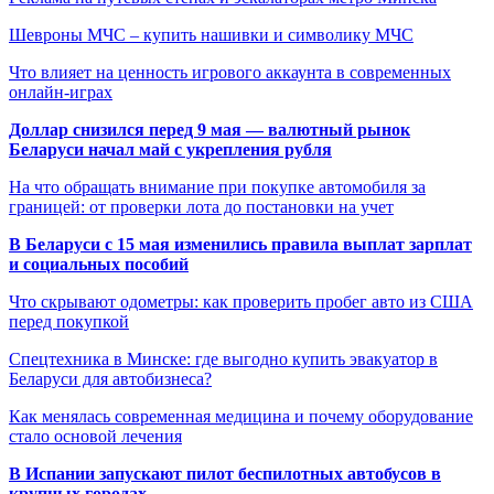
Шевроны МЧС – купить нашивки и символику МЧС
Что влияет на ценность игрового аккаунта в современных
онлайн-играх
Доллар снизился перед 9 мая — валютный рынок
Беларуси начал май с укрепления рубля
На что обращать внимание при покупке автомобиля за
границей: от проверки лота до постановки на учет
В Беларуси с 15 мая изменились правила выплат зарплат
и социальных пособий
Что скрывают одометры: как проверить пробег авто из США
перед покупкой
Спецтехника в Минске: где выгодно купить эвакуатор в
Беларуси для автобизнеса?
Как менялась современная медицина и почему оборудование
стало основой лечения
В Испании запускают пилот беспилотных автобусов в
крупных городах