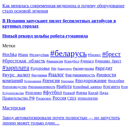
Как менялась современная медицина и почему оборудование
стало основой лечения
В Испании запускают пилот беспилотных автобусов в
крупных городах
Новый рекорд ходьбы робота-гуманоида
Метки
#беларусь
#брест
#tochka
#банк
#бизнес
#беларусбанк
#брестская_область
#деньга
#динамо_брест
#вакансия
#гандбол
#зарплата
#кредит
#здоровье
#коммуналка
#ип
#квартира
#налог
#курс_валют
#новости
#недвижимость
#медицина
компаний
#пенсия
#подорожание
#пособие
#отношения
#питание
#работа
#производство
#сигарета
#промышленность
#семейный_капитал
#сон
#футбол
#цена
#топливо
Китай
Наука
#строительство
#хоккей
Россия
Правительство РФ
США
технологии
Роскосмос
Мастерская
Завод автоматизировали почти полностью — но запустить
линию может только один…