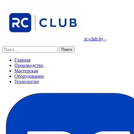
rc-club.by -
Главная
Производство
Мастерская
Оборудование
Технологии