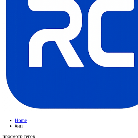
Home
#ип
просмотр тегов