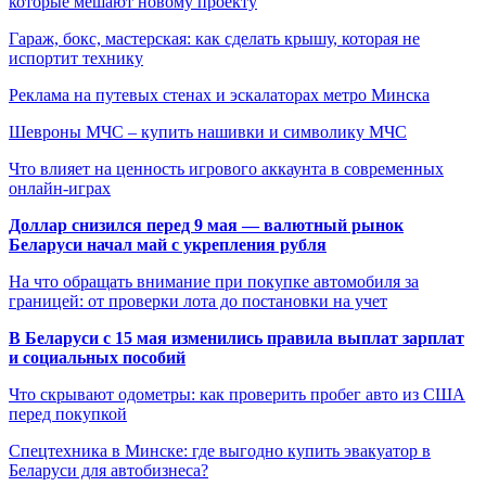
которые мешают новому проекту
Гараж, бокс, мастерская: как сделать крышу, которая не
испортит технику
Реклама на путевых стенах и эскалаторах метро Минска
Шевроны МЧС – купить нашивки и символику МЧС
Что влияет на ценность игрового аккаунта в современных
онлайн-играх
Доллар снизился перед 9 мая — валютный рынок
Беларуси начал май с укрепления рубля
На что обращать внимание при покупке автомобиля за
границей: от проверки лота до постановки на учет
В Беларуси с 15 мая изменились правила выплат зарплат
и социальных пособий
Что скрывают одометры: как проверить пробег авто из США
перед покупкой
Спецтехника в Минске: где выгодно купить эвакуатор в
Беларуси для автобизнеса?