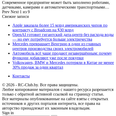
Современное предприятие может быть заполнено роботами,
датчиками, камерами и автоматическими транспортными…
Prev
Next
1 из 9
Свежие записи
Apple заказала более 15 млрд американских чипов по
контракту с Broadcom на $30 млрд
OpenAI готовит гигантский дата-центр без расхода воды
— но ему потребуется больше электричества
Mercedes превращает Венгрию в один из главных
центров производства своих электромобилей
Автомобиль всё чаще продают незавершённым: почему
функции добавляют уже после покупки
Volkswagen, BMW и Mercedes потеряли в Китае не менее
30% продаж за один квартал
Контакты
© 2026 - RC-Club.by. Все права защищены.
Любое копирование материалов с нашего ресурса разрешается
только с обратной активной ссылкой на страницу статьи.
Все материалы опубликованные на сайте взяты с открытых
источников и других порталов интернета, все права на
авторство принадлежат их законным владельцам.
Sign in