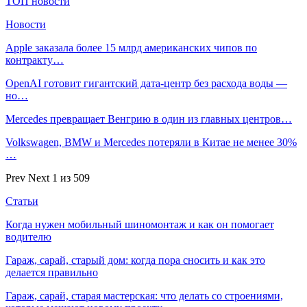
ТОП новости
Новости
Apple заказала более 15 млрд американских чипов по
контракту…
OpenAI готовит гигантский дата-центр без расхода воды —
но…
Mercedes превращает Венгрию в один из главных центров…
Volkswagen, BMW и Mercedes потеряли в Китае не менее 30%
…
Prev
Next
1 из 509
Статьи
Когда нужен мобильный шиномонтаж и как он помогает
водителю
Гараж, сарай, старый дом: когда пора сносить и как это
делается правильно
Гараж, сарай, старая мастерская: что делать со строениями,