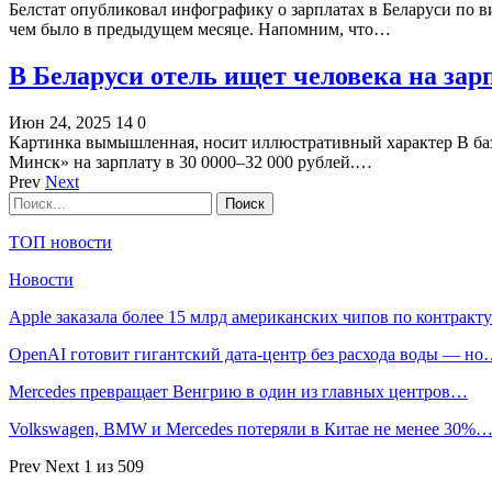
Белстат опубликовал инфографику о зарплатах в Беларуси по ви
чем было в предыдущем месяце. Напомним, что…
В Беларуси отель ищет человека на зарп
Июн 24, 2025
14
0
Картинка вымышленная, носит иллюстративный характер В базе
Минск» на зарплату в 30 0000–32 000 рублей.…
Prev
Next
ТОП новости
Новости
Apple заказала более 15 млрд американских чипов по контрак
OpenAI готовит гигантский дата-центр без расхода воды — н
Mercedes превращает Венгрию в один из главных центров…
Volkswagen, BMW и Mercedes потеряли в Китае не менее 30%
Prev
Next
1 из 509