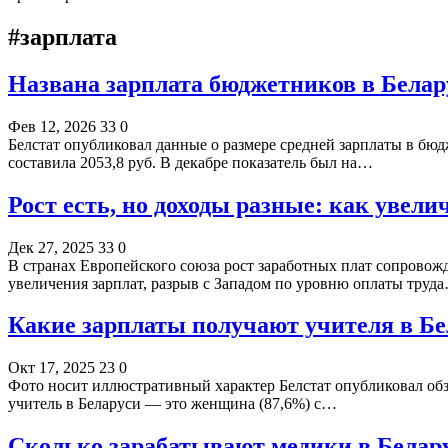
#зарплата
Названа зарплата бюджетников в Белар
Фев 12, 2026
33
0
Белстат опубликовал данные о размере средней зарплаты в бюд
составила 2053,8 руб. В декабре показатель был на…
Рост есть, но доходы разные: как увел
Дек 27, 2025
33
0
В странах Европейского союза рост заработных плат сопровожд
увеличения зарплат, разрыв с Западом по уровню оплаты труд
Какие зарплаты получают учителя в Бе
Окт 17, 2025
23
0
Фото носит иллюстративный характер Белстат опубликовал обзо
учитель в Беларуси — это женщина (87,6%) с…
Сколько зарабатывают медики в Белар