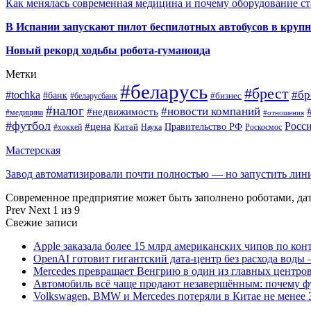
Как менялась современная медицина и почему оборудование ст
В Испании запускают пилот беспилотных автобусов в круп
Новый рекорд ходьбы робота-гуманоида
Метки
#беларусь
#брест
#tochka
#бр
#банк
#бизнес
#беларусбанк
#налог
#новости компаний
#недвижимость
#медицина
#отношения
#футбол
Росс
#цена
Правительство РФ
Китай
Наука
Роскосмос
#хоккей
Мастерская
Завод автоматизировали почти полностью — но запустить ли
Современное предприятие может быть заполнено роботами, д
Prev
Next
1 из 9
Свежие записи
Apple заказала более 15 млрд американских чипов по кон
OpenAI готовит гигантский дата-центр без расхода воды 
Mercedes превращает Венгрию в один из главных центро
Автомобиль всё чаще продают незавершённым: почему ф
Volkswagen, BMW и Mercedes потеряли в Китае не менее 