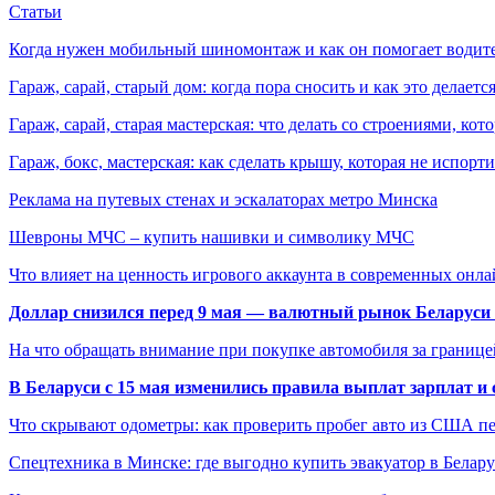
Статьи
Когда нужен мобильный шиномонтаж и как он помогает водит
Гараж, сарай, старый дом: когда пора сносить и как это делаетс
Гараж, сарай, старая мастерская: что делать со строениями, к
Гараж, бокс, мастерская: как сделать крышу, которая не испорт
Реклама на путевых стенах и эскалаторах метро Минска
Шевроны МЧС – купить нашивки и символику МЧС
Что влияет на ценность игрового аккаунта в современных онла
Доллар снизился перед 9 мая — валютный рынок Беларуси 
На что обращать внимание при покупке автомобиля за границей
В Беларуси с 15 мая изменились правила выплат зарплат и
Что скрывают одометры: как проверить пробег авто из США п
Спецтехника в Минске: где выгодно купить эвакуатор в Белару