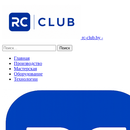
rc-club.by -
Главная
Производство
Мастерская
Оборудование
Технологии