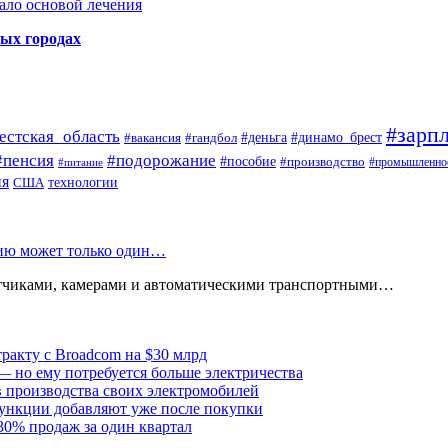
ало основой лечения
ных городах
#зарпл
естская_область
#деньга
#динамо_брест
#вакансия
#гандбол
#пенсия
#подорожание
#пособие
#производство
#промышленно
#питание
ия
США
технологии
нию может только один…
атчиками, камерами и автоматическими транспортными…
тракту с Broadcom на $30 млрд
— но ему потребуется больше электричества
в производства своих электромобилей
ункции добавляют уже после покупки
30% продаж за один квартал