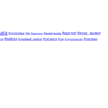
ата
#кредит
#курс_валют
#здоровье
#коммуналка
#ип
#квартира
#работа
#сигарета
#топливо
сть
#семейный_капитал
#сон
#строительство