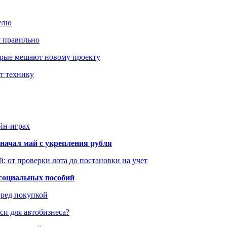
елю
я правильно
оторые мешают новому проекту
ит технику
йн-играх
начал май с укрепления рубля
: от проверки лота до постановки на учет
 социальных пособий
еред покупкой
си для автобизнеса?