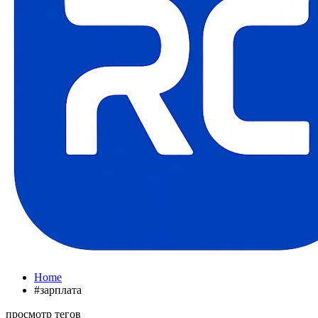
Home
#зарплата
просмотр тегов