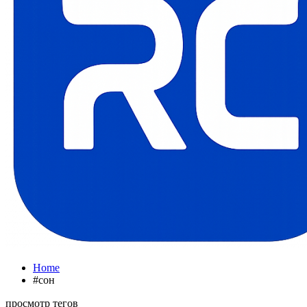
Home
#сон
просмотр тегов