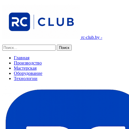
rc-club.by -
Главная
Производство
Мастерская
Оборудование
Технологии