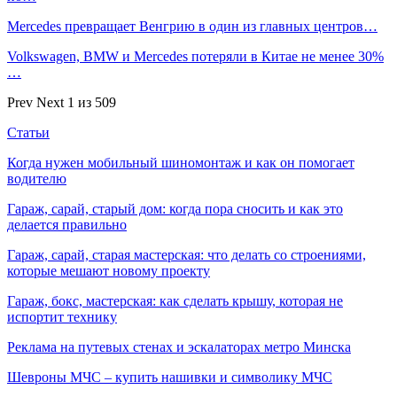
Mercedes превращает Венгрию в один из главных центров…
Volkswagen, BMW и Mercedes потеряли в Китае не менее 30%
…
Prev
Next
1 из 509
Статьи
Когда нужен мобильный шиномонтаж и как он помогает
водителю
Гараж, сарай, старый дом: когда пора сносить и как это
делается правильно
Гараж, сарай, старая мастерская: что делать со строениями,
которые мешают новому проекту
Гараж, бокс, мастерская: как сделать крышу, которая не
испортит технику
Реклама на путевых стенах и эскалаторах метро Минска
Шевроны МЧС – купить нашивки и символику МЧС