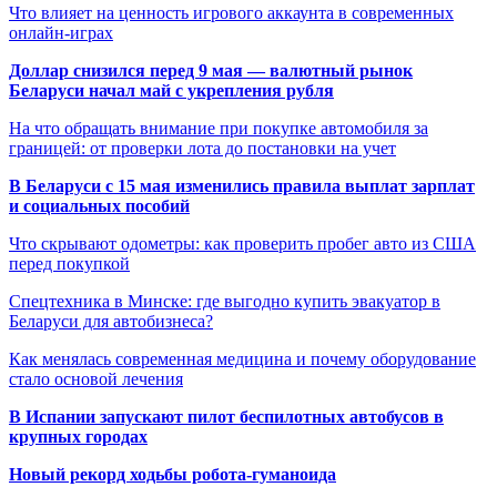
Что влияет на ценность игрового аккаунта в современных
онлайн-играх
Доллар снизился перед 9 мая — валютный рынок
Беларуси начал май с укрепления рубля
На что обращать внимание при покупке автомобиля за
границей: от проверки лота до постановки на учет
В Беларуси с 15 мая изменились правила выплат зарплат
и социальных пособий
Что скрывают одометры: как проверить пробег авто из США
перед покупкой
Спецтехника в Минске: где выгодно купить эвакуатор в
Беларуси для автобизнеса?
Как менялась современная медицина и почему оборудование
стало основой лечения
В Испании запускают пилот беспилотных автобусов в
крупных городах
Новый рекорд ходьбы робота-гуманоида