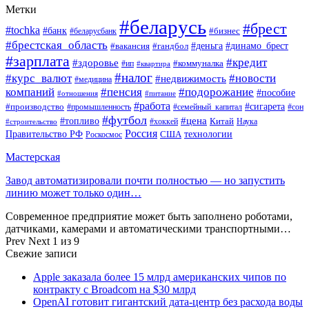
Метки
#беларусь
#брест
#tochka
#банк
#бизнес
#беларусбанк
#брестская_область
#деньга
#динамо_брест
#вакансия
#гандбол
#зарплата
#кредит
#здоровье
#коммуналка
#ип
#квартира
#налог
#курс_валют
#новости
#недвижимость
#медицина
компаний
#пенсия
#подорожание
#пособие
#отношения
#питание
#работа
#производство
#сигарета
#промышленность
#семейный_капитал
#сон
#футбол
#цена
#топливо
Китай
Наука
#строительство
#хоккей
Россия
Правительство РФ
США
технологии
Роскосмос
Мастерская
Завод автоматизировали почти полностью — но запустить
линию может только один…
Современное предприятие может быть заполнено роботами,
датчиками, камерами и автоматическими транспортными…
Prev
Next
1 из 9
Свежие записи
Apple заказала более 15 млрд американских чипов по
контракту с Broadcom на $30 млрд
OpenAI готовит гигантский дата-центр без расхода воды