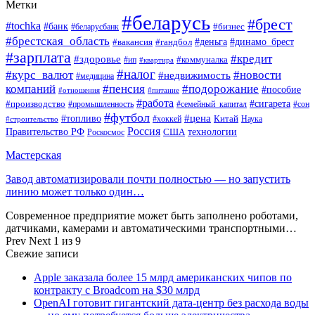
Метки
#беларусь
#брест
#tochka
#банк
#бизнес
#беларусбанк
#брестская_область
#деньга
#динамо_брест
#вакансия
#гандбол
#зарплата
#кредит
#здоровье
#коммуналка
#ип
#квартира
#налог
#курс_валют
#новости
#недвижимость
#медицина
компаний
#пенсия
#подорожание
#пособие
#отношения
#питание
#работа
#производство
#сигарета
#промышленность
#семейный_капитал
#сон
#футбол
#цена
#топливо
Китай
Наука
#строительство
#хоккей
Россия
Правительство РФ
США
технологии
Роскосмос
Мастерская
Завод автоматизировали почти полностью — но запустить
линию может только один…
Современное предприятие может быть заполнено роботами,
датчиками, камерами и автоматическими транспортными…
Prev
Next
1 из 9
Свежие записи
Apple заказала более 15 млрд американских чипов по
контракту с Broadcom на $30 млрд
OpenAI готовит гигантский дата-центр без расхода воды