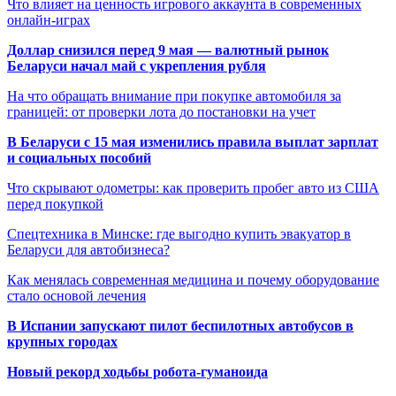
Что влияет на ценность игрового аккаунта в современных
онлайн-играх
Доллар снизился перед 9 мая — валютный рынок
Беларуси начал май с укрепления рубля
На что обращать внимание при покупке автомобиля за
границей: от проверки лота до постановки на учет
В Беларуси с 15 мая изменились правила выплат зарплат
и социальных пособий
Что скрывают одометры: как проверить пробег авто из США
перед покупкой
Спецтехника в Минске: где выгодно купить эвакуатор в
Беларуси для автобизнеса?
Как менялась современная медицина и почему оборудование
стало основой лечения
В Испании запускают пилот беспилотных автобусов в
крупных городах
Новый рекорд ходьбы робота-гуманоида