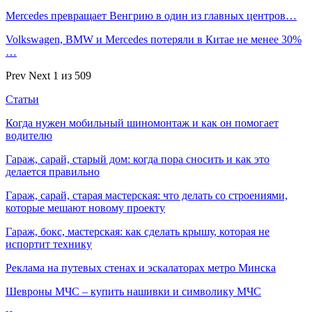
Mercedes превращает Венгрию в один из главных центров…
Volkswagen, BMW и Mercedes потеряли в Китае не менее 30%
…
Prev
Next
1 из 509
Статьи
Когда нужен мобильный шиномонтаж и как он помогает
водителю
Гараж, сарай, старый дом: когда пора сносить и как это
делается правильно
Гараж, сарай, старая мастерская: что делать со строениями,
которые мешают новому проекту
Гараж, бокс, мастерская: как сделать крышу, которая не
испортит технику
Реклама на путевых стенах и эскалаторах метро Минска
Шевроны МЧС – купить нашивки и символику МЧС