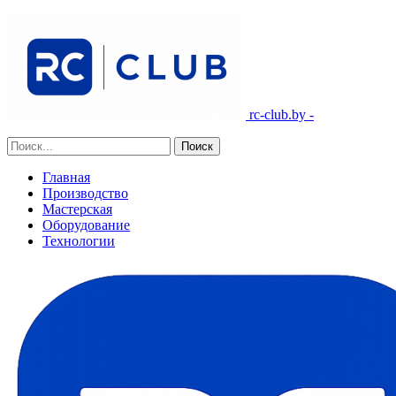
rc-club.by -
Главная
Производство
Мастерская
Оборудование
Технологии