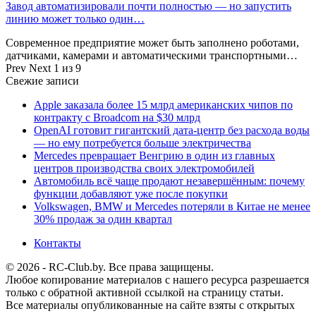
Завод автоматизировали почти полностью — но запустить
линию может только один…
Современное предприятие может быть заполнено роботами,
датчиками, камерами и автоматическими транспортными…
Prev
Next
1 из 9
Свежие записи
Apple заказала более 15 млрд американских чипов по
контракту с Broadcom на $30 млрд
OpenAI готовит гигантский дата-центр без расхода воды
— но ему потребуется больше электричества
Mercedes превращает Венгрию в один из главных
центров производства своих электромобилей
Автомобиль всё чаще продают незавершённым: почему
функции добавляют уже после покупки
Volkswagen, BMW и Mercedes потеряли в Китае не менее
30% продаж за один квартал
Контакты
© 2026 - RC-Club.by. Все права защищены.
Любое копирование материалов с нашего ресурса разрешается
только с обратной активной ссылкой на страницу статьи.
Все материалы опубликованные на сайте взяты с открытых