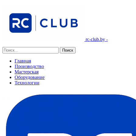
rc-club.by -
Главная
Производство
Мастерская
Оборудование
Технологии