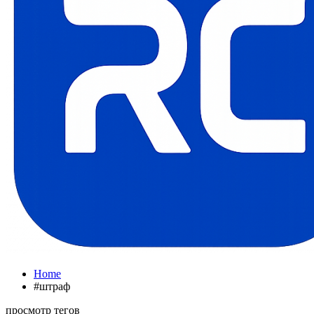
Home
#штраф
просмотр тегов