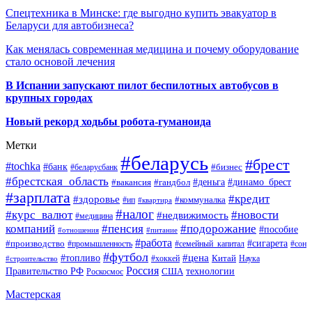
Спецтехника в Минске: где выгодно купить эвакуатор в
Беларуси для автобизнеса?
Как менялась современная медицина и почему оборудование
стало основой лечения
В Испании запускают пилот беспилотных автобусов в
крупных городах
Новый рекорд ходьбы робота-гуманоида
Метки
#беларусь
#брест
#tochka
#банк
#бизнес
#беларусбанк
#брестская_область
#деньга
#динамо_брест
#вакансия
#гандбол
#зарплата
#кредит
#здоровье
#коммуналка
#ип
#квартира
#налог
#курс_валют
#новости
#недвижимость
#медицина
компаний
#пенсия
#подорожание
#пособие
#отношения
#питание
#работа
#производство
#сигарета
#промышленность
#семейный_капитал
#сон
#футбол
#цена
#топливо
Китай
Наука
#строительство
#хоккей
Россия
Правительство РФ
США
технологии
Роскосмос
Мастерская