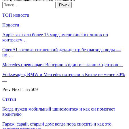
ТОП новости
Новости
Apple заказала более 15 млрд американских чипов по
контракту…
OpenAI готовит гигантский дата-центр без расхода воды —
но…
Mercedes превращает Венгрию в один из главных центров…
Volkswagen, BMW и Mercedes потеряли в Китае не менее 30%
…
Prev
Next
1 из 509
Статьи
Когда нужен мобильный шиномонтаж и как он помогает
водителю
Гараж, сарай, старый дом: когда пора сносить и как это