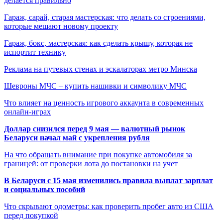
делается правильно
Гараж, сарай, старая мастерская: что делать со строениями,
которые мешают новому проекту
Гараж, бокс, мастерская: как сделать крышу, которая не
испортит технику
Реклама на путевых стенах и эскалаторах метро Минска
Шевроны МЧС – купить нашивки и символику МЧС
Что влияет на ценность игрового аккаунта в современных
онлайн-играх
Доллар снизился перед 9 мая — валютный рынок
Беларуси начал май с укрепления рубля
На что обращать внимание при покупке автомобиля за
границей: от проверки лота до постановки на учет
В Беларуси с 15 мая изменились правила выплат зарплат
и социальных пособий
Что скрывают одометры: как проверить пробег авто из США
перед покупкой