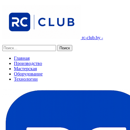
rc-club.by -
Главная
Производство
Мастерская
Оборудование
Технологии