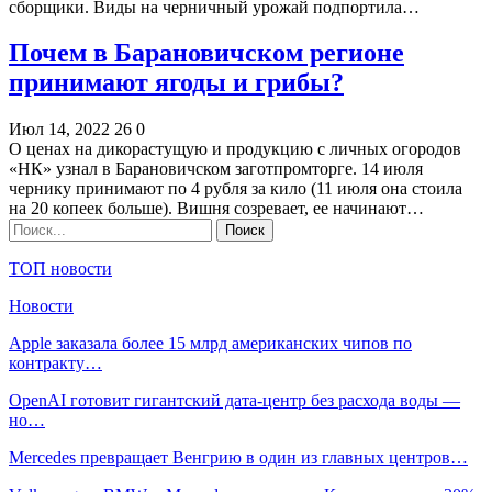
сборщики. Виды на черничный урожай подпортила…
Почем в Барановичском регионе
принимают ягоды и грибы?
Июл 14, 2022
26
0
О ценах на дикорастущую и продукцию c личных огородов
«НК» узнал в Барановичском заготпромторге. 14 июля
чернику принимают по 4 рубля за кило (11 июля она стоила
на 20 копеек больше). Вишня созревает, ее начинают…
ТОП новости
Новости
Apple заказала более 15 млрд американских чипов по
контракту…
OpenAI готовит гигантский дата-центр без расхода воды —
но…
Mercedes превращает Венгрию в один из главных центров…