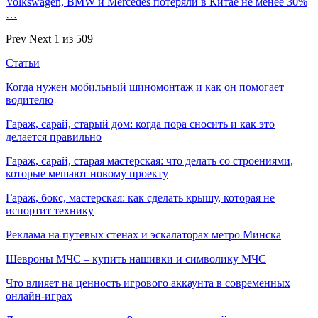
Volkswagen, BMW и Mercedes потеряли в Китае не менее 30%
…
Prev
Next
1 из 509
Статьи
Когда нужен мобильный шиномонтаж и как он помогает
водителю
Гараж, сарай, старый дом: когда пора сносить и как это
делается правильно
Гараж, сарай, старая мастерская: что делать со строениями,
которые мешают новому проекту
Гараж, бокс, мастерская: как сделать крышу, которая не
испортит технику
Реклама на путевых стенах и эскалаторах метро Минска
Шевроны МЧС – купить нашивки и символику МЧС
Что влияет на ценность игрового аккаунта в современных
онлайн-играх