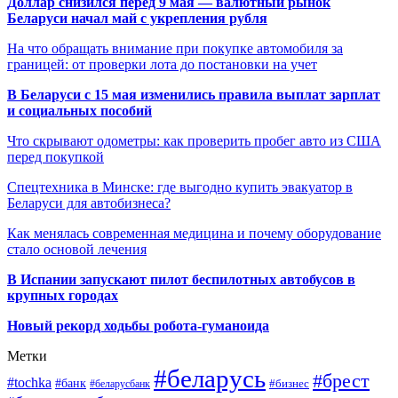
Доллар снизился перед 9 мая — валютный рынок
Беларуси начал май с укрепления рубля
На что обращать внимание при покупке автомобиля за
границей: от проверки лота до постановки на учет
В Беларуси с 15 мая изменились правила выплат зарплат
и социальных пособий
Что скрывают одометры: как проверить пробег авто из США
перед покупкой
Спецтехника в Минске: где выгодно купить эвакуатор в
Беларуси для автобизнеса?
Как менялась современная медицина и почему оборудование
стало основой лечения
В Испании запускают пилот беспилотных автобусов в
крупных городах
Новый рекорд ходьбы робота-гуманоида
Метки
#беларусь
#брест
#tochka
#банк
#бизнес
#беларусбанк