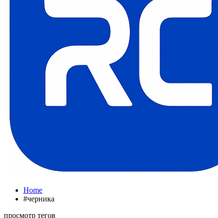
Home
#черника
просмотр тегов