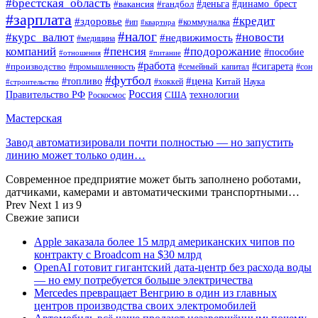
#брестская_область
#деньга
#динамо_брест
#вакансия
#гандбол
#зарплата
#кредит
#здоровье
#коммуналка
#ип
#квартира
#налог
#курс_валют
#новости
#недвижимость
#медицина
компаний
#пенсия
#подорожание
#пособие
#отношения
#питание
#работа
#производство
#сигарета
#промышленность
#семейный_капитал
#сон
#футбол
#цена
#топливо
Китай
Наука
#строительство
#хоккей
Россия
Правительство РФ
США
технологии
Роскосмос
Мастерская
Завод автоматизировали почти полностью — но запустить
линию может только один…
Современное предприятие может быть заполнено роботами,
датчиками, камерами и автоматическими транспортными…
Prev
Next
1 из 9
Свежие записи
Apple заказала более 15 млрд американских чипов по
контракту с Broadcom на $30 млрд
OpenAI готовит гигантский дата-центр без расхода воды
— но ему потребуется больше электричества
Mercedes превращает Венгрию в один из главных
центров производства своих электромобилей