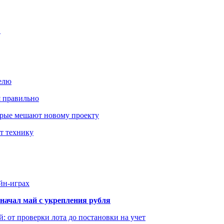
…
елю
я правильно
оторые мешают новому проекту
ит технику
йн-играх
начал май с укрепления рубля
: от проверки лота до постановки на учет