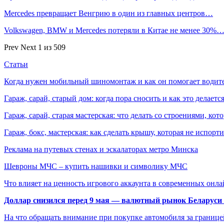
Mercedes превращает Венгрию в один из главных центров…
Volkswagen, BMW и Mercedes потеряли в Китае не менее 30%
Prev
Next
1 из 509
Статьи
Когда нужен мобильный шиномонтаж и как он помогает водит
Гараж, сарай, старый дом: когда пора сносить и как это делаетс
Гараж, сарай, старая мастерская: что делать со строениями, к
Гараж, бокс, мастерская: как сделать крышу, которая не испорт
Реклама на путевых стенах и эскалаторах метро Минска
Шевроны МЧС – купить нашивки и символику МЧС
Что влияет на ценность игрового аккаунта в современных онла
Доллар снизился перед 9 мая — валютный рынок Беларуси 
На что обращать внимание при покупке автомобиля за границей