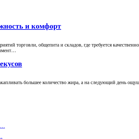
ёжность и комфорт
иятий торговли, общепита и складов, где требуется качествен
тимент…
екусов
капливать большее количество жира, а на следующий день ощущ
ту…
о…