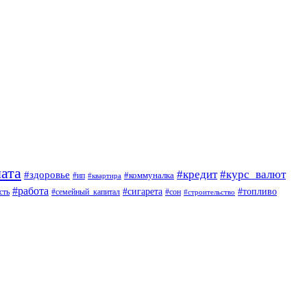
ата
#кредит
#курс_валют
#здоровье
#коммуналка
#ип
#квартира
#работа
#сигарета
#топливо
сть
#семейный_капитал
#сон
#строительство