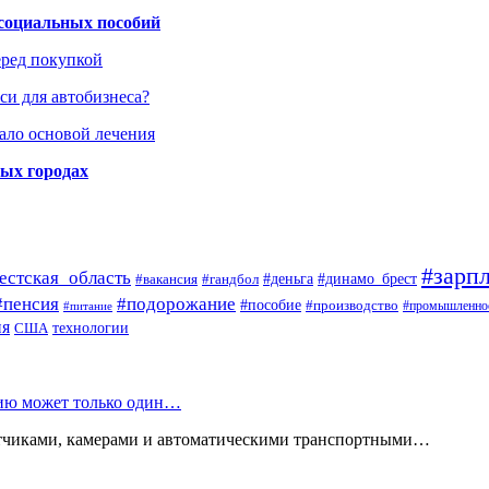
 социальных пособий
еред покупкой
си для автобизнеса?
ало основой лечения
ных городах
#зарпл
естская_область
#деньга
#динамо_брест
#вакансия
#гандбол
#пенсия
#подорожание
#пособие
#производство
#промышленно
#питание
ия
США
технологии
нию может только один…
атчиками, камерами и автоматическими транспортными…