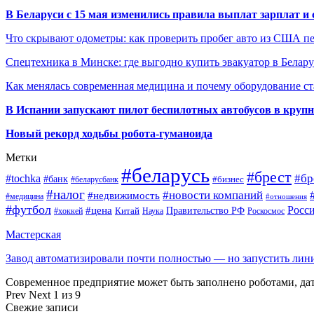
В Беларуси с 15 мая изменились правила выплат зарплат и
Что скрывают одометры: как проверить пробег авто из США п
Спецтехника в Минске: где выгодно купить эвакуатор в Белару
Как менялась современная медицина и почему оборудование ст
В Испании запускают пилот беспилотных автобусов в круп
Новый рекорд ходьбы робота-гуманоида
Метки
#беларусь
#брест
#tochka
#бр
#банк
#бизнес
#беларусбанк
#налог
#новости компаний
#недвижимость
#медицина
#отношения
#футбол
Росс
#цена
Правительство РФ
Китай
Наука
Роскосмос
#хоккей
Мастерская
Завод автоматизировали почти полностью — но запустить ли
Современное предприятие может быть заполнено роботами, д
Prev
Next
1 из 9
Свежие записи