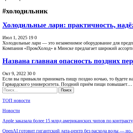
#холодильник
Холодильные лари: практичность, над
Июл 1, 2025
19
0
Холодильные лари — это незаменимое оборудование для предпр
Компания «ПромХолод» в Минске предлагает широкий ассор
Названа главная опасность поздних пер
Окт 9, 2022
30
0
Если вы привыкли принимать пищу поздно ночью, то будете на
Гарвардского университета. Поздний приём пищи повышает…
ТОП новости
Новости
Apple заказала более 15 млрд американских чипов по контрак
OpenAI готовит гигантский дата-центр без расхода воды — н