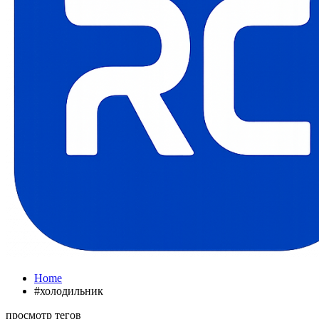
Home
#холодильник
просмотр тегов