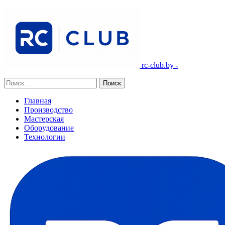
rc-club.by -
Главная
Производство
Мастерская
Оборудование
Технологии