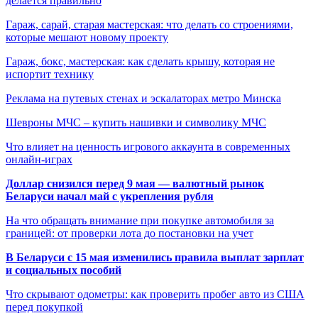
делается правильно
Гараж, сарай, старая мастерская: что делать со строениями,
которые мешают новому проекту
Гараж, бокс, мастерская: как сделать крышу, которая не
испортит технику
Реклама на путевых стенах и эскалаторах метро Минска
Шевроны МЧС – купить нашивки и символику МЧС
Что влияет на ценность игрового аккаунта в современных
онлайн-играх
Доллар снизился перед 9 мая — валютный рынок
Беларуси начал май с укрепления рубля
На что обращать внимание при покупке автомобиля за
границей: от проверки лота до постановки на учет
В Беларуси с 15 мая изменились правила выплат зарплат
и социальных пособий
Что скрывают одометры: как проверить пробег авто из США
перед покупкой