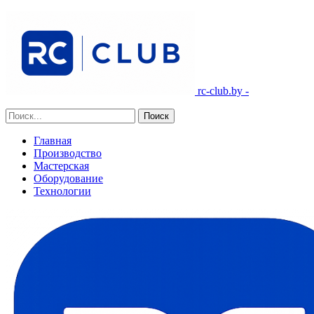
rc-club.by -
Главная
Производство
Мастерская
Оборудование
Технологии