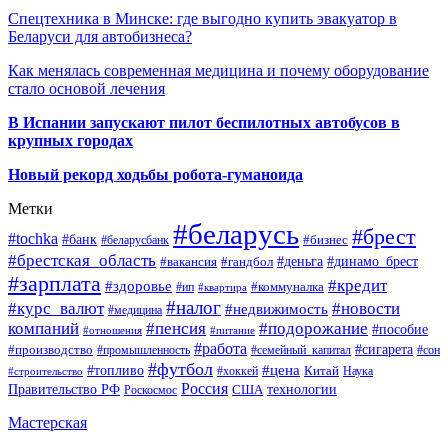
Спецтехника в Минске: где выгодно купить эвакуатор в
Беларуси для автобизнеса?
Как менялась современная медицина и почему оборудование
стало основой лечения
В Испании запускают пилот беспилотных автобусов в
крупных городах
Новый рекорд ходьбы робота-гуманоида
Метки
#беларусь
#брест
#tochka
#банк
#бизнес
#беларусбанк
#брестская_область
#деньга
#динамо_брест
#вакансия
#гандбол
#зарплата
#кредит
#здоровье
#коммуналка
#ип
#квартира
#налог
#курс_валют
#новости
#недвижимость
#медицина
компаний
#пенсия
#подорожание
#пособие
#отношения
#питание
#работа
#производство
#сигарета
#промышленность
#семейный_капитал
#сон
#футбол
#цена
#топливо
Китай
Наука
#строительство
#хоккей
Россия
Правительство РФ
США
технологии
Роскосмос
Мастерская