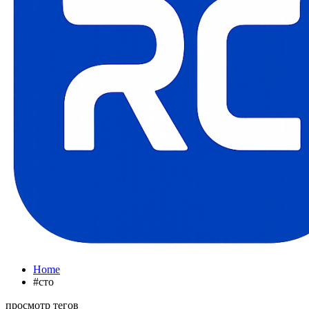
Home
#сто
просмотр тегов