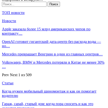
ТОП новости
Новости
Apple заказала более 15 млрд американских чипов по
контракту…
OpenAI готовит гигантский дата-центр без расхода воды —
но…
Mercedes превращает Венгрию в один из главных центров…
Volkswagen, BMW и Mercedes потеряли в Китае не менее 30%
…
Prev
Next
1 из 509
Статьи
Когда нужен мобильный шиномонтаж и как он помогает
водителю
Гараж, сарай, старый дом: когда пора сносить и как это