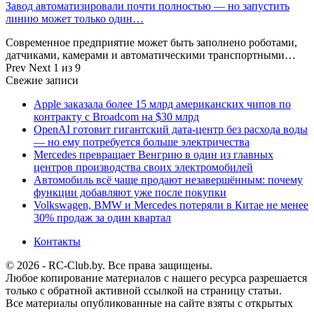
Завод автоматизировали почти полностью — но запустить
линию может только один…
Современное предприятие может быть заполнено роботами,
датчиками, камерами и автоматическими транспортными…
Prev
Next
1 из 9
Свежие записи
Apple заказала более 15 млрд американских чипов по
контракту с Broadcom на $30 млрд
OpenAI готовит гигантский дата-центр без расхода воды
— но ему потребуется больше электричества
Mercedes превращает Венгрию в один из главных
центров производства своих электромобилей
Автомобиль всё чаще продают незавершённым: почему
функции добавляют уже после покупки
Volkswagen, BMW и Mercedes потеряли в Китае не менее
30% продаж за один квартал
Контакты
© 2026 - RC-Club.by. Все права защищены.
Любое копирование материалов с нашего ресурса разрешается
только с обратной активной ссылкой на страницу статьи.
Все материалы опубликованные на сайте взяты с открытых