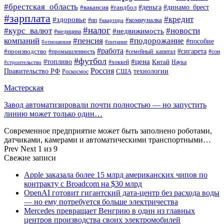
#брестская_область
#деньга
#динамо_брест
#вакансия
#гандбол
#зарплата
#кредит
#здоровье
#коммуналка
#ип
#квартира
#налог
#курс_валют
#новости
#недвижимость
#медицина
компаний
#пенсия
#подорожание
#пособие
#отношения
#питание
#работа
#производство
#сигарета
#промышленность
#семейный_капитал
#сон
#футбол
#цена
#топливо
Китай
Наука
#строительство
#хоккей
Россия
Правительство РФ
США
технологии
Роскосмос
Мастерская
Завод автоматизировали почти полностью — но запустить
линию может только один…
Современное предприятие может быть заполнено роботами,
датчиками, камерами и автоматическими транспортными…
Prev
Next
1 из 9
Свежие записи
Apple заказала более 15 млрд американских чипов по
контракту с Broadcom на $30 млрд
OpenAI готовит гигантский дата-центр без расхода воды
— но ему потребуется больше электричества
Mercedes превращает Венгрию в один из главных
центров производства своих электромобилей