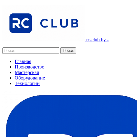
rc-club.by -
Главная
Производство
Мастерская
Оборудование
Технологии