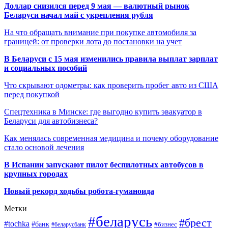
Доллар снизился перед 9 мая — валютный рынок
Беларуси начал май с укрепления рубля
На что обращать внимание при покупке автомобиля за
границей: от проверки лота до постановки на учет
В Беларуси с 15 мая изменились правила выплат зарплат
и социальных пособий
Что скрывают одометры: как проверить пробег авто из США
перед покупкой
Спецтехника в Минске: где выгодно купить эвакуатор в
Беларуси для автобизнеса?
Как менялась современная медицина и почему оборудование
стало основой лечения
В Испании запускают пилот беспилотных автобусов в
крупных городах
Новый рекорд ходьбы робота-гуманоида
Метки
#беларусь
#брест
#tochka
#банк
#бизнес
#беларусбанк