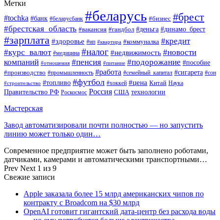
Метки
#беларусь
#брест
#tochka
#банк
#бизнес
#беларусбанк
#брестская_область
#деньга
#динамо_брест
#вакансия
#гандбол
#зарплата
#кредит
#здоровье
#коммуналка
#ип
#квартира
#налог
#курс_валют
#новости
#недвижимость
#медицина
компаний
#пенсия
#подорожание
#пособие
#отношения
#питание
#работа
#производство
#сигарета
#промышленность
#семейный_капитал
#сон
#футбол
#цена
#топливо
Китай
Наука
#строительство
#хоккей
Россия
Правительство РФ
США
технологии
Роскосмос
Мастерская
Завод автоматизировали почти полностью — но запустить
линию может только один…
Современное предприятие может быть заполнено роботами,
датчиками, камерами и автоматическими транспортными…
Prev
Next
1 из 9
Свежие записи
Apple заказала более 15 млрд американских чипов по
контракту с Broadcom на $30 млрд
OpenAI готовит гигантский дата-центр без расхода воды