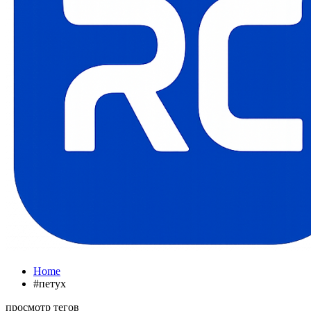
Home
#петух
просмотр тегов