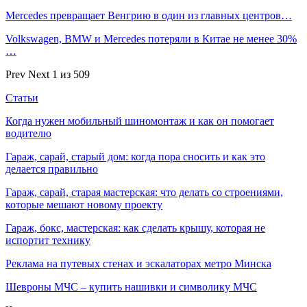
Mercedes превращает Венгрию в один из главных центров…
Volkswagen, BMW и Mercedes потеряли в Китае не менее 30%
…
Prev
Next
1 из 509
Статьи
Когда нужен мобильный шиномонтаж и как он помогает
водителю
Гараж, сарай, старый дом: когда пора сносить и как это
делается правильно
Гараж, сарай, старая мастерская: что делать со строениями,
которые мешают новому проекту
Гараж, бокс, мастерская: как сделать крышу, которая не
испортит технику
Реклама на путевых стенах и эскалаторах метро Минска
Шевроны МЧС – купить нашивки и символику МЧС