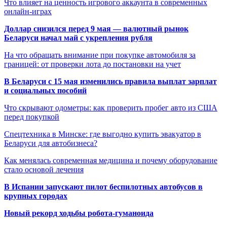
Что влияет на ценность игрового аккаунта в современных
онлайн-играх
Доллар снизился перед 9 мая — валютный рынок
Беларуси начал май с укрепления рубля
На что обращать внимание при покупке автомобиля за
границей: от проверки лота до постановки на учет
В Беларуси с 15 мая изменились правила выплат зарплат
и социальных пособий
Что скрывают одометры: как проверить пробег авто из США
перед покупкой
Спецтехника в Минске: где выгодно купить эвакуатор в
Беларуси для автобизнеса?
Как менялась современная медицина и почему оборудование
стало основой лечения
В Испании запускают пилот беспилотных автобусов в
крупных городах
Новый рекорд ходьбы робота-гуманоида