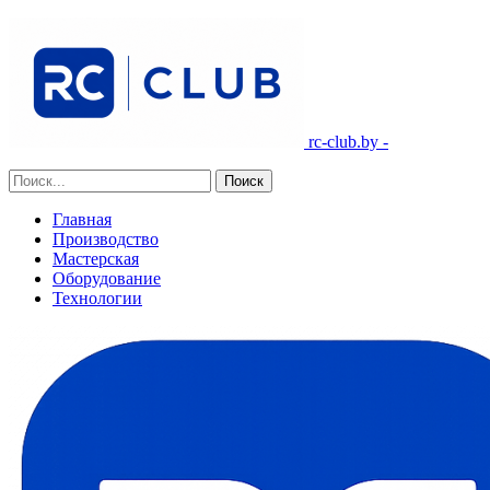
rc-club.by -
Главная
Производство
Мастерская
Оборудование
Технологии