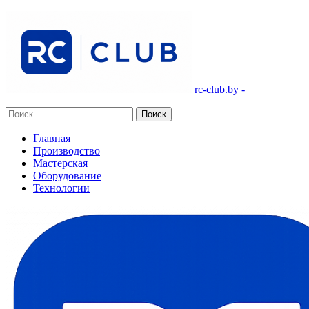
rc-club.by -
Главная
Производство
Мастерская
Оборудование
Технологии