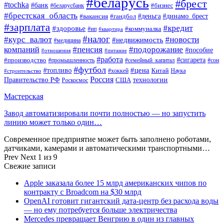
#беларусь
#брест
#tochka
#банк
#бизнес
#беларусбанк
#брестская_область
#деньга
#динамо_брест
#вакансия
#гандбол
#зарплата
#кредит
#здоровье
#коммуналка
#ип
#квартира
#налог
#курс_валют
#новости
#недвижимость
#медицина
компаний
#пенсия
#подорожание
#пособие
#отношения
#питание
#работа
#производство
#сигарета
#промышленность
#семейный_капитал
#сон
#футбол
#цена
#топливо
Китай
Наука
#строительство
#хоккей
Россия
Правительство РФ
США
технологии
Роскосмос
Мастерская
Завод автоматизировали почти полностью — но запустить
линию может только один…
Современное предприятие может быть заполнено роботами,
датчиками, камерами и автоматическими транспортными…
Prev
Next
1 из 9
Свежие записи
Apple заказала более 15 млрд американских чипов по
контракту с Broadcom на $30 млрд
OpenAI готовит гигантский дата-центр без расхода воды
— но ему потребуется больше электричества
Mercedes превращает Венгрию в один из главных