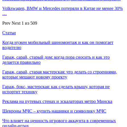
Volkswagen, BMW и Mercedes потеряли в Китае не менее 30%
…
Prev
Next
1 из 509
Статьи
Когда нужен мобильный шиномонтаж и как он помогает
водителю
Гараж, сарай, старый дом: когда пора сносить и как это
делается правильно
Гараж, сарай, старая мастерская: что делать со строениями,
которые мешают новому проекту
Гараж, бокс, мастерская: как сделать крышу, которая не
испортит технику
Реклама на путевых стенах и эскалаторах метро Минска
Шевроны МЧС – купить нашивки и символику МЧС
Что влияет на ценность игрового аккаунта в современных
онлайн-играх