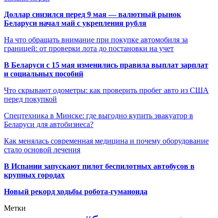
Доллар снизился перед 9 мая — валютный рынок
Беларуси начал май с укрепления рубля
На что обращать внимание при покупке автомобиля за
границей: от проверки лота до постановки на учет
В Беларуси с 15 мая изменились правила выплат зарплат
и социальных пособий
Что скрывают одометры: как проверить пробег авто из США
перед покупкой
Спецтехника в Минске: где выгодно купить эвакуатор в
Беларуси для автобизнеса?
Как менялась современная медицина и почему оборудование
стало основой лечения
В Испании запускают пилот беспилотных автобусов в
крупных городах
Новый рекорд ходьбы робота-гуманоида
Метки