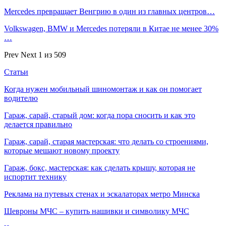
Mercedes превращает Венгрию в один из главных центров…
Volkswagen, BMW и Mercedes потеряли в Китае не менее 30%
…
Prev
Next
1 из 509
Статьи
Когда нужен мобильный шиномонтаж и как он помогает
водителю
Гараж, сарай, старый дом: когда пора сносить и как это
делается правильно
Гараж, сарай, старая мастерская: что делать со строениями,
которые мешают новому проекту
Гараж, бокс, мастерская: как сделать крышу, которая не
испортит технику
Реклама на путевых стенах и эскалаторах метро Минска
Шевроны МЧС – купить нашивки и символику МЧС