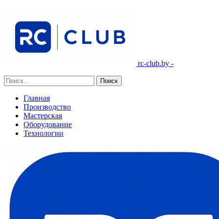
rc-club.by -
Главная
Производство
Мастерская
Оборудование
Технологии