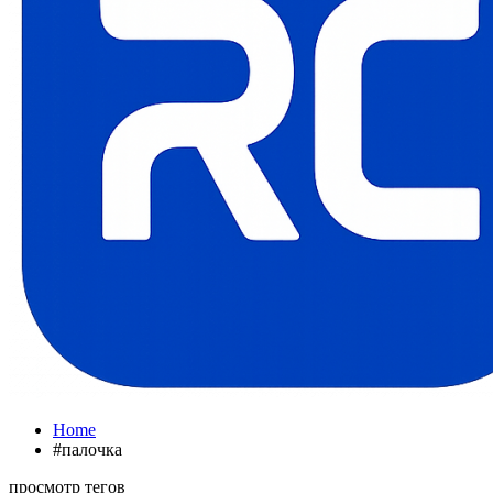
Home
#палочка
просмотр тегов