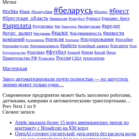
Метки
#беларусь
#брест
#tochka
#банк
#бизнес
#беларусбанк
#брестская_область
#деньга
#динамо_брест
#вакансия
#гандбол
#зарплата
#кредит
#здоровье
#коммуналка
#ип
#квартира
#налог
#курс_валют
#новости
#недвижимость
#медицина
компаний
#пенсия
#подорожание
#пособие
#отношения
#питание
#работа
#производство
#сигарета
#промышленность
#семейный_капитал
#сон
#футбол
#цена
#топливо
Китай
Наука
#строительство
#хоккей
Россия
Правительство РФ
США
технологии
Роскосмос
Мастерская
Завод автоматизировали почти полностью — но запустить
линию может только один…
Современное предприятие может быть заполнено роботами,
датчиками, камерами и автоматическими транспортными…
Prev
Next
1 из 9
Свежие записи
Apple заказала более 15 млрд американских чипов по
контракту с Broadcom на $30 млрд
OpenAI готовит гигантский дата-центр без расхода воды