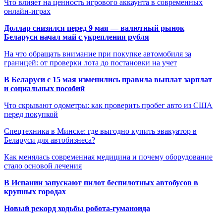
Что влияет на ценность игрового аккаунта в современных
онлайн-играх
Доллар снизился перед 9 мая — валютный рынок
Беларуси начал май с укрепления рубля
На что обращать внимание при покупке автомобиля за
границей: от проверки лота до постановки на учет
В Беларуси с 15 мая изменились правила выплат зарплат
и социальных пособий
Что скрывают одометры: как проверить пробег авто из США
перед покупкой
Спецтехника в Минске: где выгодно купить эвакуатор в
Беларуси для автобизнеса?
Как менялась современная медицина и почему оборудование
стало основой лечения
В Испании запускают пилот беспилотных автобусов в
крупных городах
Новый рекорд ходьбы робота-гуманоида