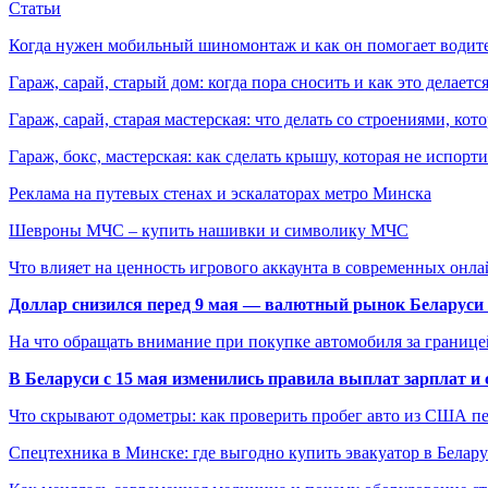
Статьи
Когда нужен мобильный шиномонтаж и как он помогает водит
Гараж, сарай, старый дом: когда пора сносить и как это делаетс
Гараж, сарай, старая мастерская: что делать со строениями, к
Гараж, бокс, мастерская: как сделать крышу, которая не испорт
Реклама на путевых стенах и эскалаторах метро Минска
Шевроны МЧС – купить нашивки и символику МЧС
Что влияет на ценность игрового аккаунта в современных онла
Доллар снизился перед 9 мая — валютный рынок Беларуси 
На что обращать внимание при покупке автомобиля за границей
В Беларуси с 15 мая изменились правила выплат зарплат и
Что скрывают одометры: как проверить пробег авто из США п
Спецтехника в Минске: где выгодно купить эвакуатор в Белару