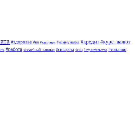
ата
#кредит
#курс_валют
#здоровье
#коммуналка
#ип
#квартира
#работа
#сигарета
#топливо
сть
#семейный_капитал
#сон
#строительство