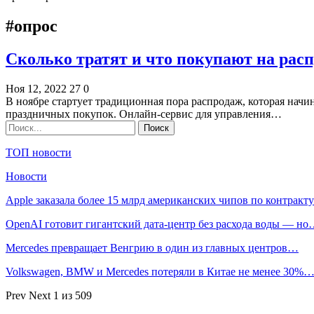
#опрос
Сколько тратят и что покупают на рас
Ноя 12, 2022
27
0
В ноябре стартует традиционная пора распродаж, которая нач
праздничных покупок. Онлайн-сервис для управления…
ТОП новости
Новости
Apple заказала более 15 млрд американских чипов по контрак
OpenAI готовит гигантский дата-центр без расхода воды — н
Mercedes превращает Венгрию в один из главных центров…
Volkswagen, BMW и Mercedes потеряли в Китае не менее 30%
Prev
Next
1 из 509