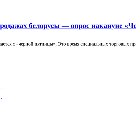
продажах белорусы — опрос накануне «
инается с «черной пятницы». Это время специальных торговых п
ту…
о…
…