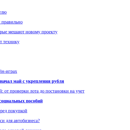
елю
я правильно
оторые мешают новому проекту
ит технику
йн-играх
начал май с укрепления рубля
: от проверки лота до постановки на учет
 социальных пособий
еред покупкой
си для автобизнеса?