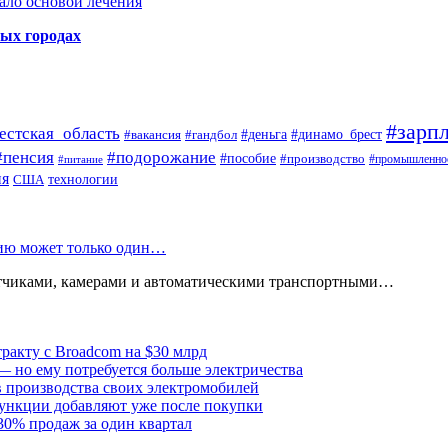
ало основой лечения
ных городах
#зарпл
естская_область
#деньга
#динамо_брест
#вакансия
#гандбол
#пенсия
#подорожание
#пособие
#производство
#промышленно
#питание
ия
США
технологии
нию может только один…
атчиками, камерами и автоматическими транспортными…
тракту с Broadcom на $30 млрд
— но ему потребуется больше электричества
в производства своих электромобилей
ункции добавляют уже после покупки
30% продаж за один квартал