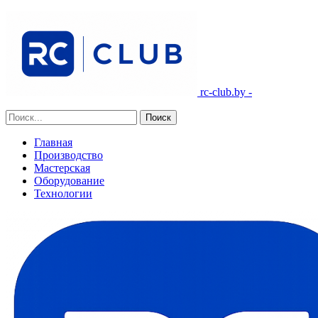
rc-club.by -
Главная
Производство
Мастерская
Оборудование
Технологии