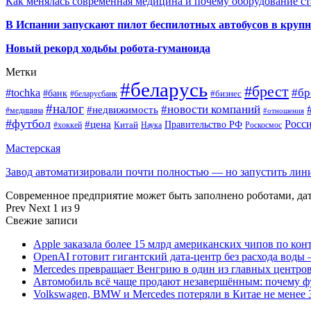
Как менялась современная медицина и почему оборудование ст
В Испании запускают пилот беспилотных автобусов в круп
Новый рекорд ходьбы робота-гуманоида
Метки
#беларусь
#брест
#tochka
#бр
#банк
#бизнес
#беларусбанк
#налог
#новости компаний
#недвижимость
#медицина
#отношения
#футбол
Росс
#цена
Правительство РФ
Китай
Наука
Роскосмос
#хоккей
Мастерская
Завод автоматизировали почти полностью — но запустить ли
Современное предприятие может быть заполнено роботами, д
Prev
Next
1 из 9
Свежие записи
Apple заказала более 15 млрд американских чипов по кон
OpenAI готовит гигантский дата-центр без расхода воды 
Mercedes превращает Венгрию в один из главных центро
Автомобиль всё чаще продают незавершённым: почему ф
Volkswagen, BMW и Mercedes потеряли в Китае не менее 