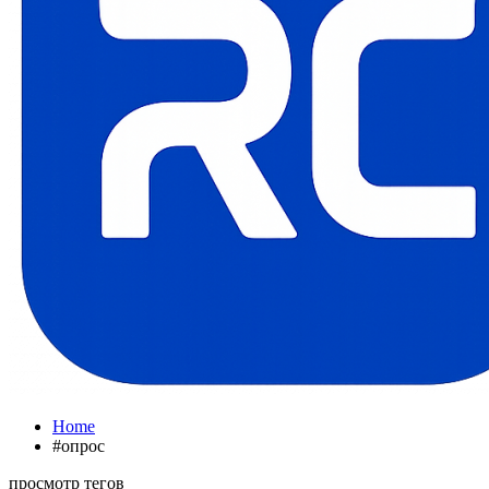
Home
#опрос
просмотр тегов