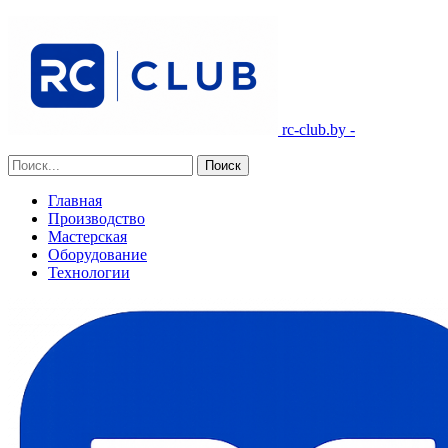
rc-club.by -
Главная
Производство
Мастерская
Оборудование
Технологии