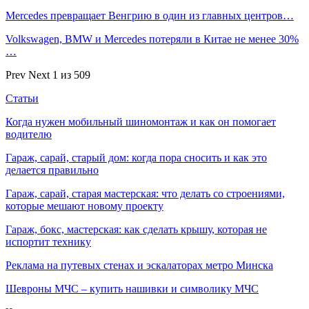
Mercedes превращает Венгрию в один из главных центров…
Volkswagen, BMW и Mercedes потеряли в Китае не менее 30%
…
Prev
Next
1 из 509
Статьи
Когда нужен мобильный шиномонтаж и как он помогает
водителю
Гараж, сарай, старый дом: когда пора сносить и как это
делается правильно
Гараж, сарай, старая мастерская: что делать со строениями,
которые мешают новому проекту
Гараж, бокс, мастерская: как сделать крышу, которая не
испортит технику
Реклама на путевых стенах и эскалаторах метро Минска
Шевроны МЧС – купить нашивки и символику МЧС