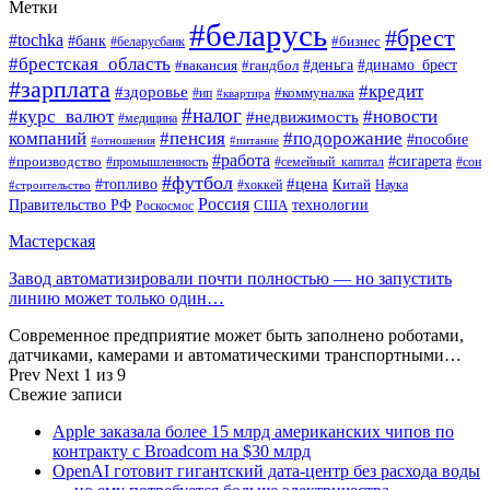
Метки
#беларусь
#брест
#tochka
#банк
#бизнес
#беларусбанк
#брестская_область
#деньга
#динамо_брест
#вакансия
#гандбол
#зарплата
#кредит
#здоровье
#коммуналка
#ип
#квартира
#налог
#курс_валют
#новости
#недвижимость
#медицина
компаний
#пенсия
#подорожание
#пособие
#отношения
#питание
#работа
#производство
#сигарета
#промышленность
#семейный_капитал
#сон
#футбол
#цена
#топливо
Китай
Наука
#строительство
#хоккей
Россия
Правительство РФ
США
технологии
Роскосмос
Мастерская
Завод автоматизировали почти полностью — но запустить
линию может только один…
Современное предприятие может быть заполнено роботами,
датчиками, камерами и автоматическими транспортными…
Prev
Next
1 из 9
Свежие записи
Apple заказала более 15 млрд американских чипов по
контракту с Broadcom на $30 млрд
OpenAI готовит гигантский дата-центр без расхода воды