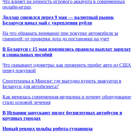
Что влияет на ценность игрового аккаунта в современных
онлайн-играх
Доллар снизился перед 9 мая — валютный рынок
Беларуси начал май с укрепления рубля
На что обращать внимание при покупке автомобиля за
границей: от проверки лота до постановки на учет
В Беларуси с 15 мая изменились правила выплат зарплат
и социальных пособий
Что скрывают одометры: как проверить пробег авто из США
перед покупкой
Спецтехника в Минске: где выгодно купить эвакуатор в
Беларуси для автобизнеса?
Как менялась современная медицина и почему оборудование
стало основой лечения
В Испании запускают пилот беспилотных автобусов в
крупных городах
Новый рекорд ходьбы робота-гуманоида