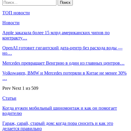
ТОП новости
Новости
Apple заказала более 15 млрд американских чипов по
контракту…
OpenAI готовит гигантский дата-центр без расхода воды —
но…
Mercedes превращает Венгрию в один из главных центров…
Volkswagen, BMW и Mercedes потеряли в Китае не менее 30%
…
Prev
Next
1 из 509
Статьи
Когда нужен мобильный шиномонтаж и как он помогает
водителю
Гараж, сарай, старый дом: когда пора сносить и как это
делается правильно