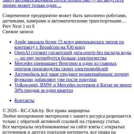
линию может только один…
Современное предприятие может быть заполнено роботами,
датчиками, камерами и автоматическими транспортными…
Prev
Next
1 из 9
Свежие записи
Apple заказала более 15 млрд американских чипов по
контракту с Broadcom на $30 млрд
OpenAI готовит гигантский дата-центр без расхода воды
— но ему потребуется больше электричества
Mercedes превращает Венгрию в один из главных
центров производства своих электромобилей
Автомобиль всё чаще продают незавершённым: почему
функции добавляют уже после покупки
Volkswagen, BMW и Mercedes потеряли в Китае не менее
30% продаж за один квартал
Контакты
© 2026 - RC-Club.by. Все права защищены.
Любое копирование материалов с нашего ресурса разрешается
только с обратной активной ссылкой на страницу статьи.
Все материалы опубликованные на сайте взяты с открытых
источников и других порталов интернета, все права на