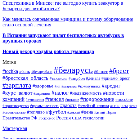
Спецтехника в Минске: где выгодно купить эвакуатор в
Беларуси для автобизнеса?
Как менялась современная медицина и почему оборудование
стало основой лечения
В Испании запускают пилот беспилотных автобусов в
крупных городах
Новый рекорд ходьбы робота-гуманоида
Метки
#беларусь
#брест
#tochka
#банк
#бизнес
#беларусбанк
#брестская_область
#деньга
#динамо_брест
#вакансия
#гандбол
#зарплата
#кредит
#здоровье
#коммуналка
#ип
#квартира
#налог
#курс_валют
#новости
#недвижимость
#медицина
компаний
#пенсия
#подорожание
#пособие
#отношения
#питание
#работа
#производство
#сигарета
#промышленность
#семейный_капитал
#сон
#футбол
#цена
#топливо
Китай
Наука
#строительство
#хоккей
Россия
Правительство РФ
США
технологии
Роскосмос
Мастерская
Завод автоматизировали почти полностью — но запустить