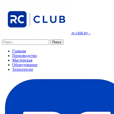
rc-club.by -
Главная
Производство
Мастерская
Оборудование
Технологии