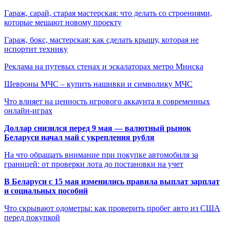
Гараж, сарай, старая мастерская: что делать со строениями,
которые мешают новому проекту
Гараж, бокс, мастерская: как сделать крышу, которая не
испортит технику
Реклама на путевых стенах и эскалаторах метро Минска
Шевроны МЧС – купить нашивки и символику МЧС
Что влияет на ценность игрового аккаунта в современных
онлайн-играх
Доллар снизился перед 9 мая — валютный рынок
Беларуси начал май с укрепления рубля
На что обращать внимание при покупке автомобиля за
границей: от проверки лота до постановки на учет
В Беларуси с 15 мая изменились правила выплат зарплат
и социальных пособий
Что скрывают одометры: как проверить пробег авто из США
перед покупкой