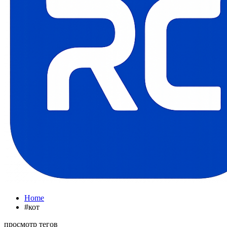
Home
#кот
просмотр тегов