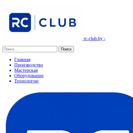
rc-club.by -
Главная
Производство
Мастерская
Оборудование
Технологии