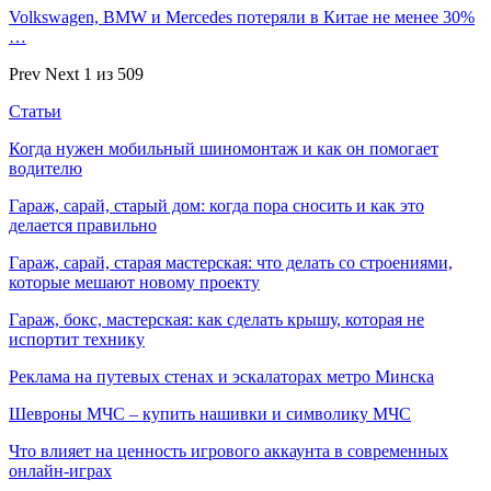
Volkswagen, BMW и Mercedes потеряли в Китае не менее 30%
…
Prev
Next
1 из 509
Статьи
Когда нужен мобильный шиномонтаж и как он помогает
водителю
Гараж, сарай, старый дом: когда пора сносить и как это
делается правильно
Гараж, сарай, старая мастерская: что делать со строениями,
которые мешают новому проекту
Гараж, бокс, мастерская: как сделать крышу, которая не
испортит технику
Реклама на путевых стенах и эскалаторах метро Минска
Шевроны МЧС – купить нашивки и символику МЧС
Что влияет на ценность игрового аккаунта в современных
онлайн-играх