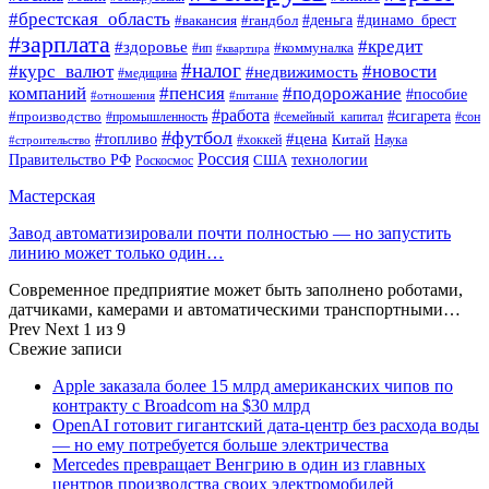
#брестская_область
#деньга
#динамо_брест
#вакансия
#гандбол
#зарплата
#кредит
#здоровье
#коммуналка
#ип
#квартира
#налог
#курс_валют
#новости
#недвижимость
#медицина
компаний
#пенсия
#подорожание
#пособие
#отношения
#питание
#работа
#производство
#сигарета
#промышленность
#семейный_капитал
#сон
#футбол
#цена
#топливо
Китай
Наука
#строительство
#хоккей
Россия
Правительство РФ
США
технологии
Роскосмос
Мастерская
Завод автоматизировали почти полностью — но запустить
линию может только один…
Современное предприятие может быть заполнено роботами,
датчиками, камерами и автоматическими транспортными…
Prev
Next
1 из 9
Свежие записи
Apple заказала более 15 млрд американских чипов по
контракту с Broadcom на $30 млрд
OpenAI готовит гигантский дата-центр без расхода воды
— но ему потребуется больше электричества
Mercedes превращает Венгрию в один из главных
центров производства своих электромобилей