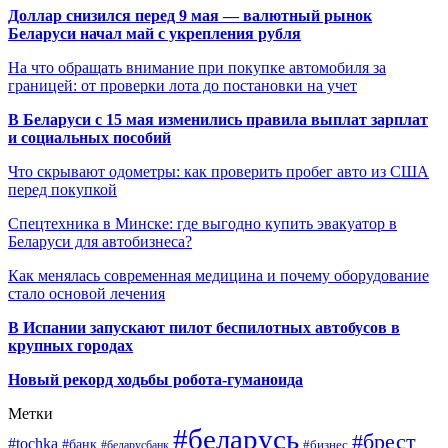
Доллар снизился перед 9 мая — валютный рынок
Беларуси начал май с укрепления рубля
На что обращать внимание при покупке автомобиля за
границей: от проверки лота до постановки на учет
В Беларуси с 15 мая изменились правила выплат зарплат
и социальных пособий
Что скрывают одометры: как проверить пробег авто из США
перед покупкой
Спецтехника в Минске: где выгодно купить эвакуатор в
Беларуси для автобизнеса?
Как менялась современная медицина и почему оборудование
стало основой лечения
В Испании запускают пилот беспилотных автобусов в
крупных городах
Новый рекорд ходьбы робота-гуманоида
Метки
#беларусь
#брест
#tochka
#банк
#бизнес
#беларусбанк