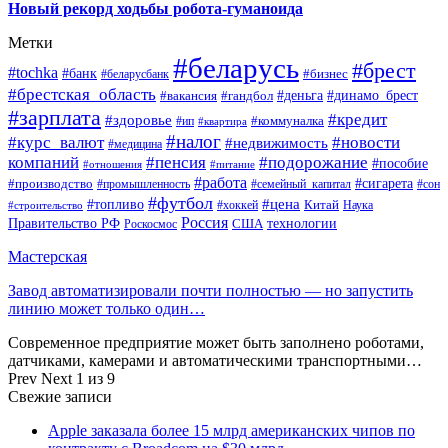
Новый рекорд ходьбы робота-гуманоида
Метки
#беларусь
#брест
#tochka
#банк
#бизнес
#беларусбанк
#брестская_область
#деньга
#динамо_брест
#вакансия
#гандбол
#зарплата
#кредит
#здоровье
#коммуналка
#ип
#квартира
#налог
#курс_валют
#новости
#недвижимость
#медицина
компаний
#пенсия
#подорожание
#пособие
#отношения
#питание
#работа
#производство
#сигарета
#промышленность
#семейный_капитал
#сон
#футбол
#цена
#топливо
Китай
Наука
#строительство
#хоккей
Россия
Правительство РФ
США
технологии
Роскосмос
Мастерская
Завод автоматизировали почти полностью — но запустить
линию может только один…
Современное предприятие может быть заполнено роботами,
датчиками, камерами и автоматическими транспортными…
Prev
Next
1 из 9
Свежие записи
Apple заказала более 15 млрд американских чипов по