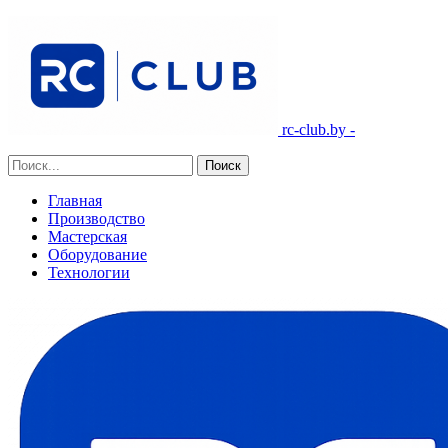
rc-club.by -
Главная
Производство
Мастерская
Оборудование
Технологии