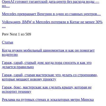
OpenAI готовит гигантский дата-центр без расхода воды —
но…
Mercedes превращает Венгрию в один из главных центров…
Volkswagen, BMW и Mercedes потеряли в Китае не менее 30%
…
Prev
Next
1 из 509
Статьи
Когда нужен мобильный шиномонтаж и как он помогает
водителю
Гараж, сарай, старый дом: когда пора сносить и как это
делается правильно
Гараж, сарай, старая мастерская: что делать со строениями,
которые мешают новому проекту
Гараж, бокс, мастерская: как сделать крышу, которая не
испортит технику
Реклама на путевых стенах и эскалаторах метро Минска