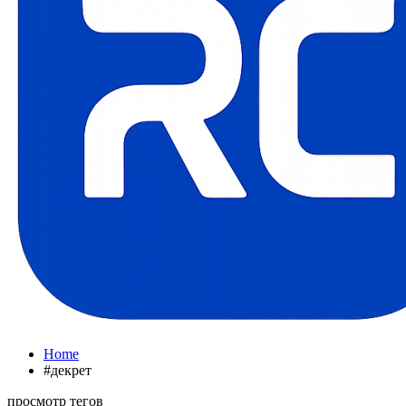
Home
#декрет
просмотр тегов