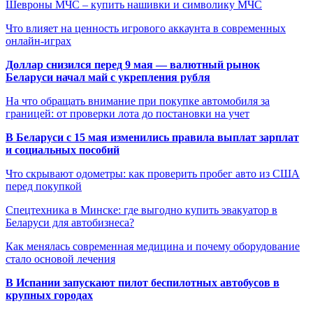
Шевроны МЧС – купить нашивки и символику МЧС
Что влияет на ценность игрового аккаунта в современных
онлайн-играх
Доллар снизился перед 9 мая — валютный рынок
Беларуси начал май с укрепления рубля
На что обращать внимание при покупке автомобиля за
границей: от проверки лота до постановки на учет
В Беларуси с 15 мая изменились правила выплат зарплат
и социальных пособий
Что скрывают одометры: как проверить пробег авто из США
перед покупкой
Спецтехника в Минске: где выгодно купить эвакуатор в
Беларуси для автобизнеса?
Как менялась современная медицина и почему оборудование
стало основой лечения
В Испании запускают пилот беспилотных автобусов в
крупных городах