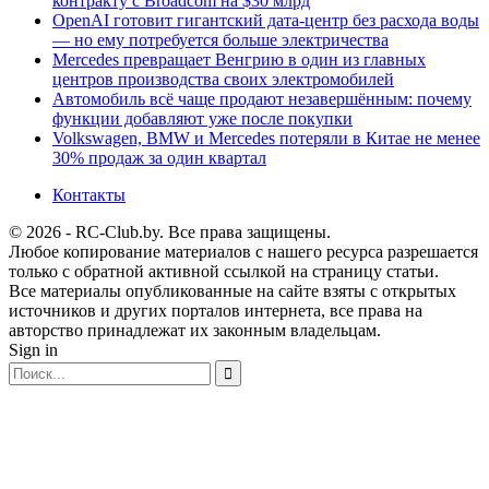
контракту с Broadcom на $30 млрд
OpenAI готовит гигантский дата-центр без расхода воды
— но ему потребуется больше электричества
Mercedes превращает Венгрию в один из главных
центров производства своих электромобилей
Автомобиль всё чаще продают незавершённым: почему
функции добавляют уже после покупки
Volkswagen, BMW и Mercedes потеряли в Китае не менее
30% продаж за один квартал
Контакты
© 2026 - RC-Club.by. Все права защищены.
Любое копирование материалов с нашего ресурса разрешается
только с обратной активной ссылкой на страницу статьи.
Все материалы опубликованные на сайте взяты с открытых
источников и других порталов интернета, все права на
авторство принадлежат их законным владельцам.
Sign in