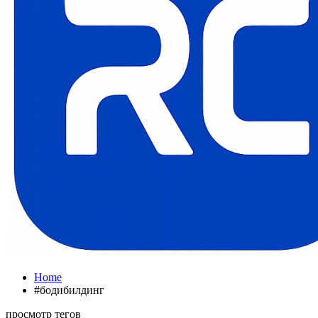
Home
#бодибилдинг
просмотр тегов