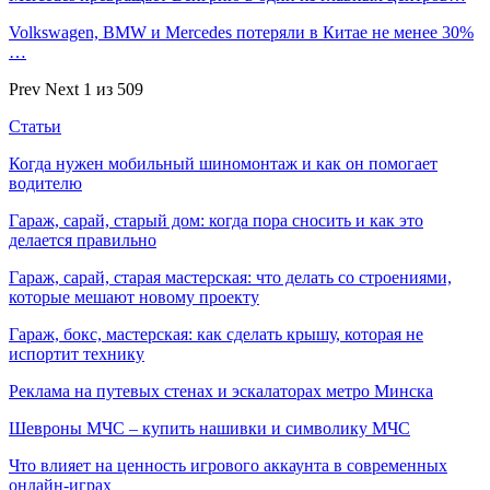
Volkswagen, BMW и Mercedes потеряли в Китае не менее 30%
…
Prev
Next
1 из 509
Статьи
Когда нужен мобильный шиномонтаж и как он помогает
водителю
Гараж, сарай, старый дом: когда пора сносить и как это
делается правильно
Гараж, сарай, старая мастерская: что делать со строениями,
которые мешают новому проекту
Гараж, бокс, мастерская: как сделать крышу, которая не
испортит технику
Реклама на путевых стенах и эскалаторах метро Минска
Шевроны МЧС – купить нашивки и символику МЧС
Что влияет на ценность игрового аккаунта в современных
онлайн-играх