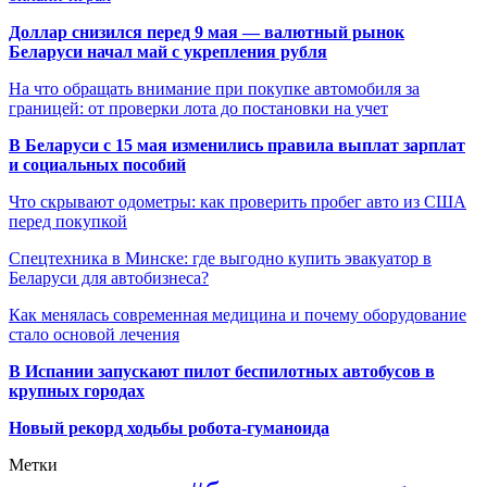
Доллар снизился перед 9 мая — валютный рынок
Беларуси начал май с укрепления рубля
На что обращать внимание при покупке автомобиля за
границей: от проверки лота до постановки на учет
В Беларуси с 15 мая изменились правила выплат зарплат
и социальных пособий
Что скрывают одометры: как проверить пробег авто из США
перед покупкой
Спецтехника в Минске: где выгодно купить эвакуатор в
Беларуси для автобизнеса?
Как менялась современная медицина и почему оборудование
стало основой лечения
В Испании запускают пилот беспилотных автобусов в
крупных городах
Новый рекорд ходьбы робота-гуманоида
Метки