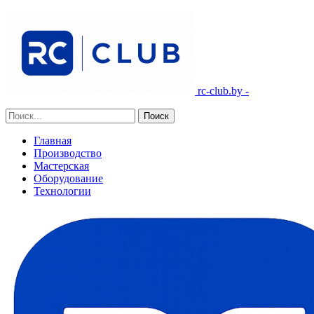
rc-club.by -
Главная
Производство
Мастерская
Оборудование
Технологии