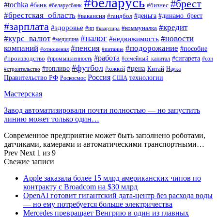
#беларусь
#брест
#tochka
#банк
#бизнес
#беларусбанк
#брестская_область
#деньга
#динамо_брест
#вакансия
#гандбол
#зарплата
#кредит
#здоровье
#коммуналка
#ип
#квартира
#налог
#курс_валют
#новости
#недвижимость
#медицина
компаний
#пенсия
#подорожание
#пособие
#отношения
#питание
#работа
#производство
#сигарета
#промышленность
#семейный_капитал
#сон
#футбол
#цена
#топливо
Китай
Наука
#строительство
#хоккей
Россия
Правительство РФ
США
технологии
Роскосмос
Мастерская
Завод автоматизировали почти полностью — но запустить
линию может только один…
Современное предприятие может быть заполнено роботами,
датчиками, камерами и автоматическими транспортными…
Prev
Next
1 из 9
Свежие записи
Apple заказала более 15 млрд американских чипов по
контракту с Broadcom на $30 млрд
OpenAI готовит гигантский дата-центр без расхода воды
— но ему потребуется больше электричества
Mercedes превращает Венгрию в один из главных