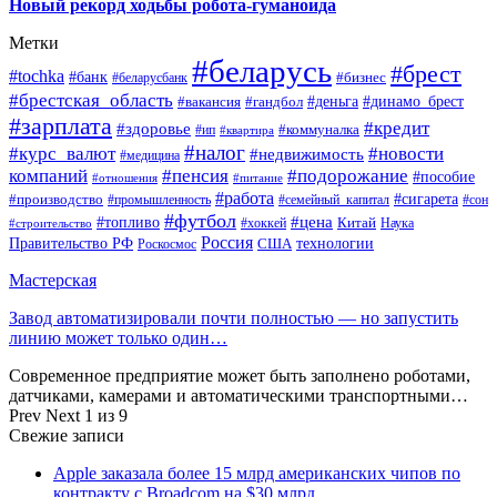
Новый рекорд ходьбы робота-гуманоида
Метки
#беларусь
#брест
#tochka
#банк
#бизнес
#беларусбанк
#брестская_область
#деньга
#динамо_брест
#вакансия
#гандбол
#зарплата
#кредит
#здоровье
#коммуналка
#ип
#квартира
#налог
#курс_валют
#новости
#недвижимость
#медицина
компаний
#пенсия
#подорожание
#пособие
#отношения
#питание
#работа
#производство
#сигарета
#промышленность
#семейный_капитал
#сон
#футбол
#цена
#топливо
Китай
Наука
#строительство
#хоккей
Россия
Правительство РФ
США
технологии
Роскосмос
Мастерская
Завод автоматизировали почти полностью — но запустить
линию может только один…
Современное предприятие может быть заполнено роботами,
датчиками, камерами и автоматическими транспортными…
Prev
Next
1 из 9
Свежие записи
Apple заказала более 15 млрд американских чипов по
контракту с Broadcom на $30 млрд