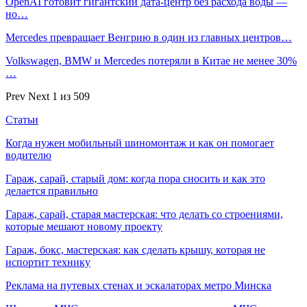
OpenAI готовит гигантский дата-центр без расхода воды —
но…
Mercedes превращает Венгрию в один из главных центров…
Volkswagen, BMW и Mercedes потеряли в Китае не менее 30%
…
Prev
Next
1 из 509
Статьи
Когда нужен мобильный шиномонтаж и как он помогает
водителю
Гараж, сарай, старый дом: когда пора сносить и как это
делается правильно
Гараж, сарай, старая мастерская: что делать со строениями,
которые мешают новому проекту
Гараж, бокс, мастерская: как сделать крышу, которая не
испортит технику
Реклама на путевых стенах и эскалаторах метро Минска