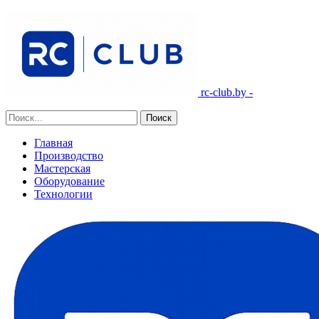
rc-club.by -
Главная
Производство
Мастерская
Оборудование
Технологии