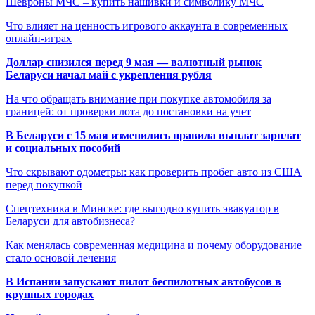
Шевроны МЧС – купить нашивки и символику МЧС
Что влияет на ценность игрового аккаунта в современных
онлайн-играх
Доллар снизился перед 9 мая — валютный рынок
Беларуси начал май с укрепления рубля
На что обращать внимание при покупке автомобиля за
границей: от проверки лота до постановки на учет
В Беларуси с 15 мая изменились правила выплат зарплат
и социальных пособий
Что скрывают одометры: как проверить пробег авто из США
перед покупкой
Спецтехника в Минске: где выгодно купить эвакуатор в
Беларуси для автобизнеса?
Как менялась современная медицина и почему оборудование
стало основой лечения
В Испании запускают пилот беспилотных автобусов в
крупных городах